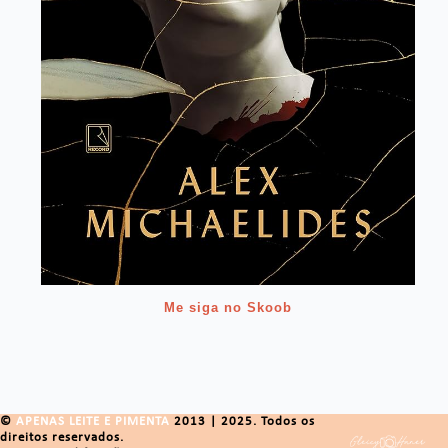
Me siga no Skoob
©
APENAS LEITE E PIMENTA
2013 | 2025. Todos os
direitos reservados.