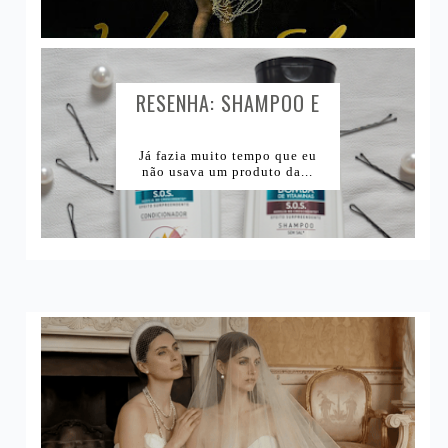
RESENHA: SHAMPOO E
CONDICIONADOR BOMBA
DE VITAMINAS SKALA...
Já fazia muito tempo que eu
não usava um produto da...