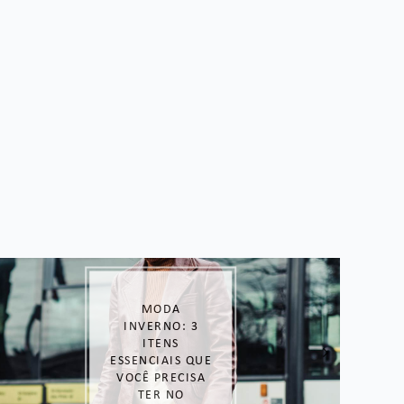
COMO O
MARKETING
DIGITAL E
MATERIAIS
IMPRESSOS
PODEM
ALAVANCAR