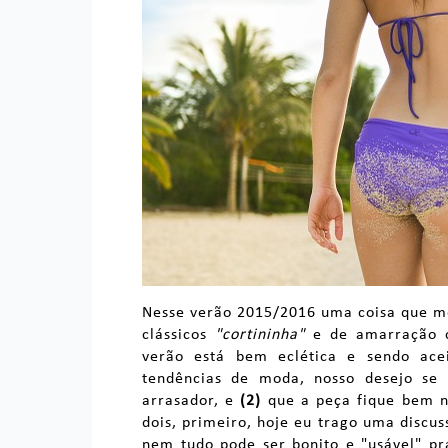
Nesse verão 2015/2016 uma coisa que me
clássicos
"cortininha"
e de amarração c
verão está bem eclética e sendo ace
tendências de moda, nosso desejo se
arrasador, e
(2)
que a peça fique bem no 
dois, primeiro, hoje eu trago uma discu
nem tudo pode ser bonito e "usável" pr