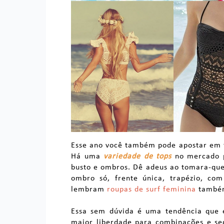
Esse ano você também pode apostar em to
Há uma
variedade de tops
no mercado p
busto e ombros. Dê adeus ao tomara-qu
ombro só, frente única, trapézio, co
lembram
roupas de surf feminina
também
Essa sem dúvida é uma tendência que e
maior liberdade para combinações e seg