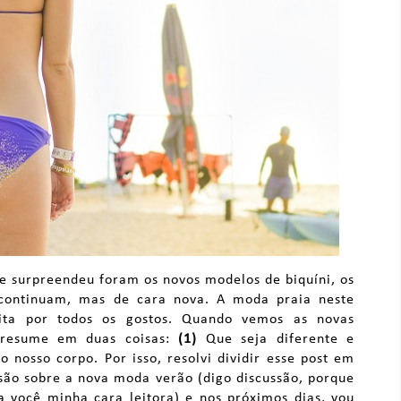
 surpreendeu foram os novos modelos de biquíni, os
ontinuam, mas de cara nova. A moda praia neste
ita por todos os gostos. Quando vemos as novas
 resume em duas coisas:
(1)
Que seja diferente e
nosso corpo. Por isso, resolvi dividir esse post em
ssão sobre a nova moda verão (digo discussão, porque
a você minha cara leitora) e nos próximos dias, vou