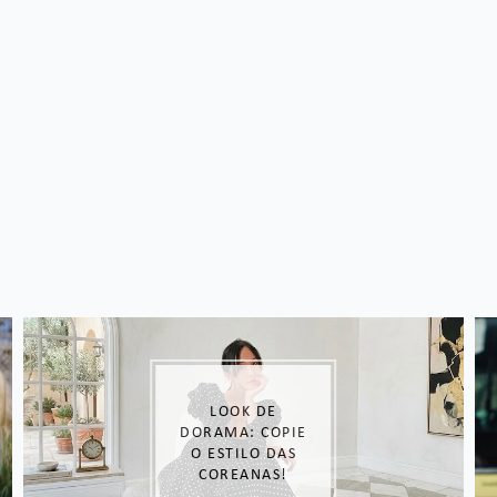
MODA
INVERNO: 3
ITENS
ESSENCIAIS QUE
VOCÊ PRECISA
TER NO