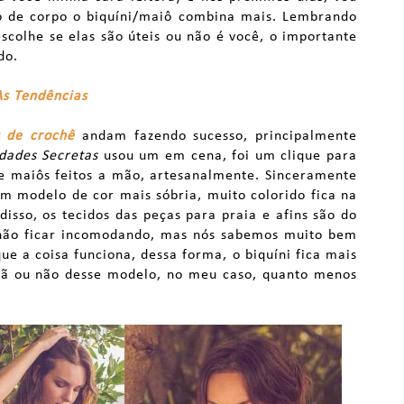
po de corpo o biquíni/maiô combina mais. Lembrando
scolhe se elas são úteis ou não é você, o importante
do.
As Tendências
s de crochê
andam fazendo sucesso, principalmente
dades Secretas
usou um em cena, foi um clique para
 e maiôs feitos a mão, artesanalmente. Sinceramente
um modelo de cor mais sóbria, muito colorido fica na
isso, os tecidos das peças para praia e afins são do
 não ficar incomodando, mas nós sabemos muito bem
que a coisa funciona, dessa forma, o biquíni fica mais
 fã ou não desse modelo, no meu caso, quanto menos