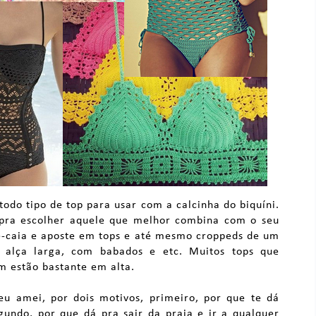
do tipo de top para usar com a calcinha do biquíni.
ra escolher aquele que melhor combina com o seu
e-caia e aposte em tops e até mesmo croppeds de um
m alça larga, com babados e etc. Muitos tops que
 estão bastante em alta.
u amei, por dois motivos, primeiro, por que te dá
undo, por que dá pra sair da praia e ir a qualquer