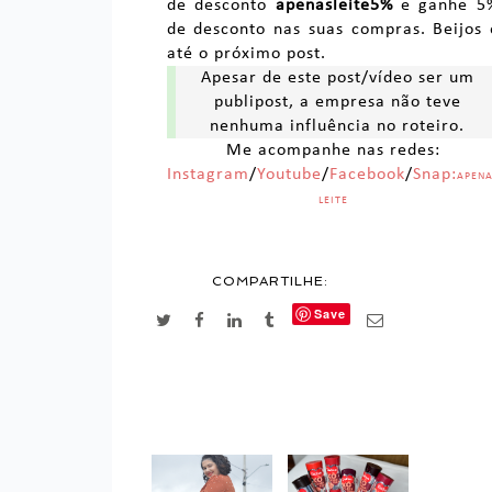
de desconto
apenasleite5%
e ganhe 5
de desconto nas suas compras. Beijos 
até o próximo post.
Apesar de este post/vídeo ser um
publipost, a empresa não teve
nenhuma influência no roteiro.
Me acompanhe nas redes:
Instagram
/
Youtube
/
Facebook
/
Snap:
APEN
LEITE
COMPARTILHE:
Save