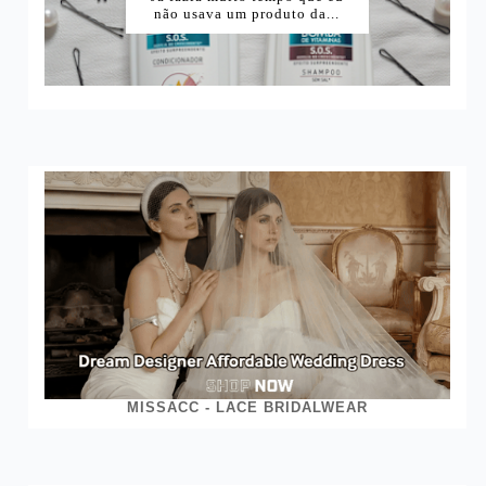
DE VITAMINAS SKALA...
não usava um produto da...
MISSACC - LACE BRIDALWEAR