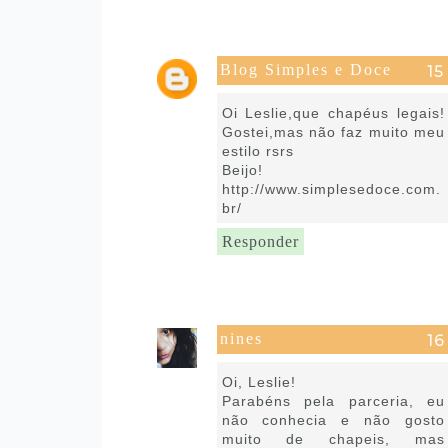
Blog Simples e Doce
15 de julho de 2016 às 05:39
Oi Leslie,que chapéus legais!
Gostei,mas não faz muito meu
estilo rsrs
Beijo!
http://www.simplesedoce.com.
br/
Responder
nines
15 de julho de 2016 às 10:13
Oi, Leslie!
Parabéns pela parceria, eu
não conhecia e não gosto
muito de chapeis, mas