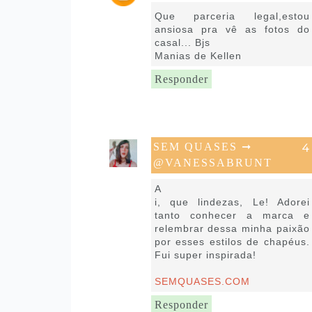
13 de julho de 2016 às 07:44
Que parceria legal,estou
ansiosa pra vê as fotos do
casal... Bjs
Manias de Kellen
Responder
SEM QUASES ➞
@VANESSABRUNT
13 de julho de 2016 às 09:46
A
i, que lindezas, Le! Adorei
tanto conhecer a marca e
relembrar dessa minha paixão
por esses estilos de chapéus.
Fui super inspirada!
SEMQUASES.COM
Responder