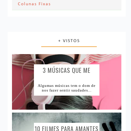
Textos Pessoais
Colunas Fixas
Series
Maquiagem
Meus Looks
Navegando por aí
Casamento e Vida adulta
Livros
Unhas
Últimos filmes
Decoração
Música
Resenha de Produtos
+ VISTOS
Livro ou Filme?
Vida Saudável
Produtos Acabados
1Tema1Make
Comprinhas
1Tema1Esmalte
Lugares e Viagens
3 MÚSICAS QUE ME
CAUSAM...
Lojas Internacionais
Algumas músicas tem o dom de
nos fazer sentir saudades...
Lojas Nacionais
10 FILMES PARA AMANTES