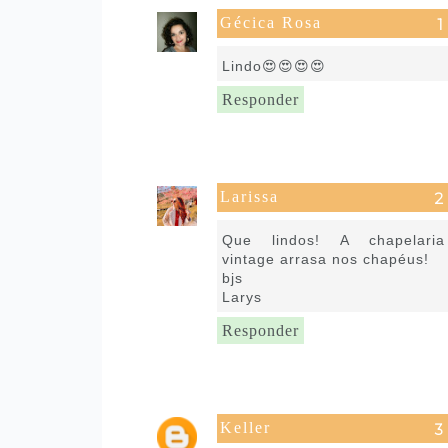
Gécica Rosa
13 de julho de 2016 às 06:33
Lindo😍😍😍😍
Responder
Larissa
13 de julho de 2016 às 07:02
Que lindos! A chapelaria
vintage arrasa nos chapéus!
bjs
Larys
Responder
Keller