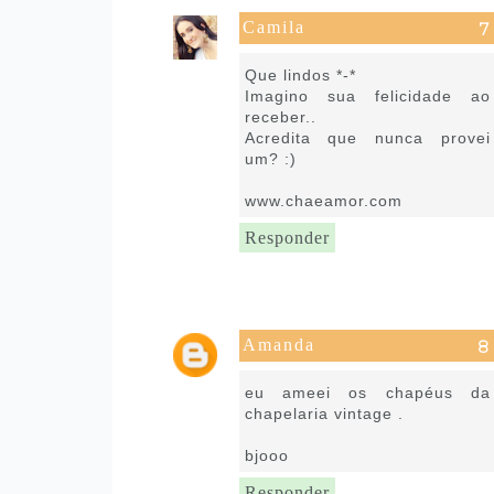
Camila
13 de julho de 2016 às 10:28
Que lindos *-*
Imagino sua felicidade ao
receber..
Acredita que nunca provei
um? :)
www.chaeamor.com
Responder
Amanda
13 de julho de 2016 às 10:50
eu ameei os chapéus da
chapelaria vintage .
bjooo
Responder