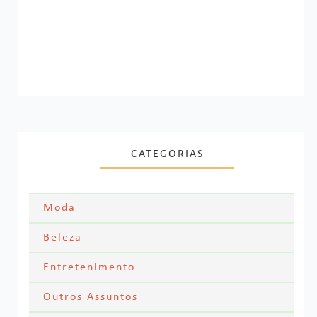
CATEGORIAS
Moda
Moda Festa
Beleza
Skincare
Entretenimento
Acessórios
Filmes
Outros Assuntos
Cabelos
Looks dos famosos