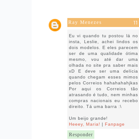
Ray Menezes
13 de julho de 2016 às 19:03
Eu vi quando tu postou lá no
insta, Leslie, achei lindos os
dois modelos. E eles parecem
ser de uma qualidade ótima
mesmo, vou até dar uma
olhada no site pra saber mais
xD E deve ser uma delícia
quando chegam esses mimos
pelos Correios hahahahahjkas
Por aqui os Correios tão
atrasando é tudo, nem minhas
compras nacionais eu recebo
direito. Tá uma barra :\
Um beijo grande!
Heeey, Maria!
|
Fanpage
Responder