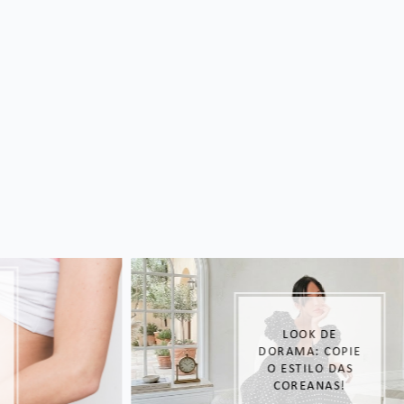
LOOK DE
DORAMA: COPIE
O ESTILO DAS
COREANAS!