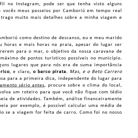
il no Instagram, pode ser que tenha visto alguns
om vocês meus passeios por Camboriú em tempo real
u trago muito mais detalhes sobre a minha viagem e
Camboriú como destino de descanso, eu e meu marido
 horas e mais horas na praia, apesar do lugar ser
orrerem para o mar, o objetivo da nossa caravana de
áximo de pontos turísticos possíveis no município.
lguns lugares que para nós era de suma importância
érico
, e claro,
o barco pirata
.
Mas, e o Beto Carrero
usa para a primeira dica, independente do lugar para
amento sério antes
, procure sobre o clima do local,
volva um roteiro para que você não fique com tédio
eia de atividades. Também, análise financeiramente
apeia por exemplo, é possível calcular uma média de
o se a viagem for feita de carro. Como foi no nosso