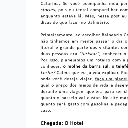
Catarina. Se você acompanha meu perf
stories
, pois eu tentei compartilhar c
enquanto estava lá. Mas, nesse post e
dicas do que fazer no Balneário.
Primeiramente, ao escolher Balneário 
não tínhamos em mente passar o dia ou
litoral e grande parte dos visitantes c
duas pessoas era
"turistar",
conhecer o m
Por isso, planejamos um roteiro com a
conhecer:
o molhe da barra sul
,
o telef
Leslie?
Calma que eu já vou explicar. Pa
onde você deseja viajar,
faça um planej
qual o preço dos meios de vida e desen
durante uma viagem que era para ser ch
quanto o passeio vai custar. No site m
quanto será gasto com gasolina e pedági
caso.
Chegada: O Hotel