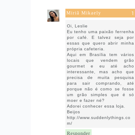
Miriã Mikaely
3 de julho de 2018 às 16:03
Oi, Leslie
Eu tenho uma paixão ferrenha
por café. E talvez seja por
essas que quero abrir minha
própria cafeteria.
Aqui em Brasília tem vários
locais que vendem grão
gourmet e eu até acho
interessante, mas acho que
precisa de muita pesquisa
para sair comprando, até
porque não é como se fosse
um grão simples que é só
moer e fazer né?
Adorei conhecer essa loja.
Beijos
http://www.suddenlythings.co
m/
Responder