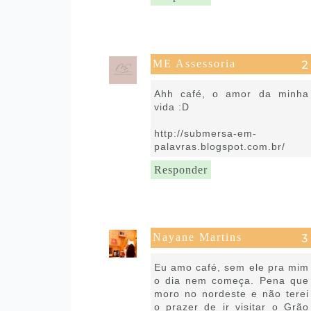
ME Assessoria
4 de julho de 2018 às 03:40
Ahh café, o amor da minha
vida :D
http://submersa-em-
palavras.blogspot.com.br/
Responder
Nayane Martins
4 de julho de 2018 às 05:13
Eu amo café, sem ele pra mim
o dia nem começa. Pena que
moro no nordeste e não terei
o prazer de ir visitar o Grão