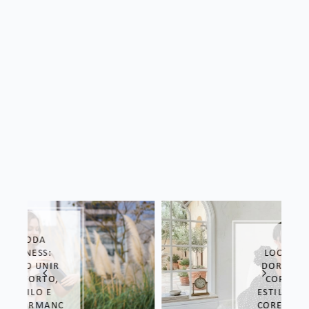
LOOK DE
DORAMA:
COPIE O
ESTILO DAS
COREANAS!