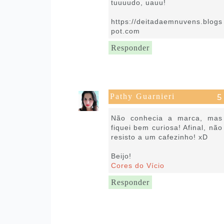
tuuuudo, uauu!
https://deitadaemnuvens.blogs
pot.com
Responder
Pathy Guarnieri
4 de julho de 2018 às 06:17
Não conhecia a marca, mas
fiquei bem curiosa! Afinal, não
resisto a um cafezinho! xD
Beijo!
Cores do Vício
Responder