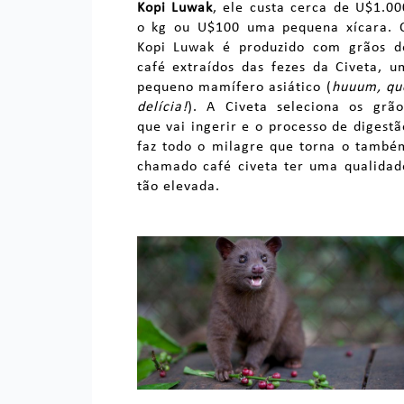
Kopi Luwak
, ele custa cerca de U$1.00
o kg ou U$100 uma pequena xícara. 
Kopi Luwak é produzido com grãos d
café extraídos das fezes da Civeta, u
pequeno mamífero asiático (
huuum, qu
delícia!
). A Civeta seleciona os grão
que vai ingerir e o processo de digestã
faz todo o milagre que torna o també
chamado café civeta ter uma qualidad
tão elevada.