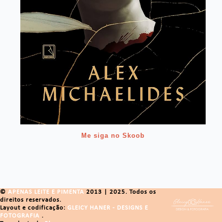
Me siga no Skoob
©
APENAS LEITE E PIMENTA
2013 | 2025. Todos os
direitos reservados.
Layout e codificação:
GLEICY HANER - DESIGNS E
FOTOGRAFIA
.