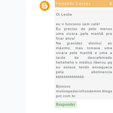
Fernanda Lucena
4 de julho de 2018 às 09:59
Oi Leslie
eu n funciono sem café!
Eu preciso de pelo menos
uma xícara pela manhã pra
ficar ativa!
Na gravidez diminuí ao
máximo, mas tomava uma
xícara pela manhã e uma a
tarde de descafeinado
hehehehe o médico liberou pq
eu estava tendo enxaqueca
pela abstinencia
kkkkkkkkkkkkkk
Bjoooos
muitospedacinhosdemim.blogs
pot.com.br
Responder