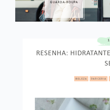
PREÇO
1
RESENHA: HIDRATANTE
S
BELEZA
PARCERIA