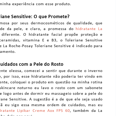
 minha experiência com esse produto.
riane Sensitive: O que Promete?
mosa por seus dermocosméticos de qualidade, que
ade da pele, e claro, a promessa do
hidratante La
diferente. O hidratante facial propõe proteção e
ceramidas, vitamina E e B3, o Toleriane Sensitive
e La Roche-Posay Toleriane Sensitive é indicado para
camento.
uidados com a Pele do Rosto
nte oleosa, comecei a sentir que durante o inverno
, por isso, esse hidratante não poderia ter vindo em
nte, coloquei o produto em questão na minha rotina
 skincare noturno eu lavo o rosto com um sabonete
 e logo antes de dormir eu massageio sobre a pele do
iane Sensitive. A sugestão é a de que ele seja usado
hã eu sigo essa mesma ordem de cuidados, mas eu
dratante Lipikar Creme Aox FPS 60
, também da La