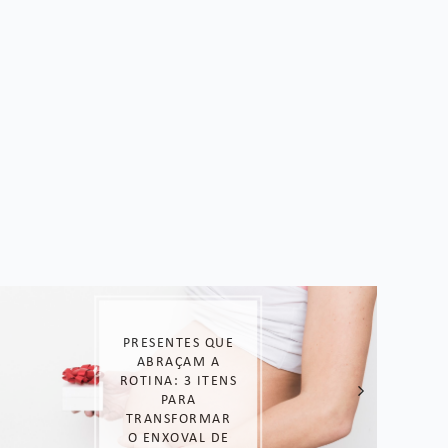
LOOK DE
DORAMA: COPIE
O ESTILO DAS
COREANAS!