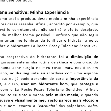
ha dele por aqui.
ane Sensitive: Minha Experiência
como usei o produto, desse modo a minha experiência
res dessa resenha. Afinal, acredito por exemplo, que
avá-lo corretamente, não surtirá o efeito desejado.
te da melhor forma possível. Confesso que não segui
em antes me lembrar de tonificar e hidratar a pele,
re o hidratante La Roche-Posay Toleriane Sensitive.
so progressivo do hidratante foi a
diminuição de
rigorosamente minha rotina de skincare com o uso do
enhuma acne surgiu no meu rosto, mas, nos dias em
turno, no dia seguinte eu acordava com uma espinha
isso eu já pude aprender de cara
a importância da
o
, e claro,
usar um hidratante bom
, que
protege e
com o La Roche-Posay Toleriane Sensitive. Afinal,
roduto eu sinto a minha
pele muito macia
, e quando
suave e visualmente meu rosto parece mais viçoso e
gas e nem levanta a
"carninha"
das pálpebras,
haha
.