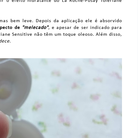
ir o efeito hidratante do La Roche-Posay Toleriane
 mas bem leve. Depois da aplicação ele é absorvido
pecto
de
"melecado"
, e apesar de ser indicado para
riane Sensitive não têm um toque oleoso. Além disso,
dece
.