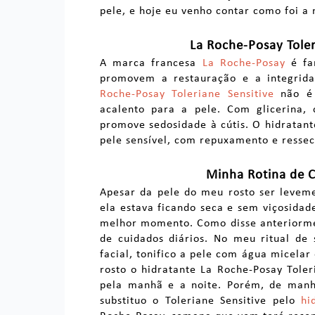
pele, e hoje eu venho contar como foi a
La Roche-Posay Tole
A marca francesa
La Roche-Posay
é fa
promovem a restauração e a integrid
Roche-Posay Toleriane Sensitive
não é 
acalento para a pele. Com glicerina, 
promove sedosidade à cútis. O hidratant
pele sensível, com repuxamento e resse
Minha Rotina de C
Apesar da pele do meu rosto ser leveme
ela estava ficando seca e sem viçosidade
melhor momento. Como disse anteriorme
de cuidados diários. No meu ritual de
facial, tonifico a pele com água micelar
rosto o hidratante La Roche-Posay Toler
pela manhã e a noite. Porém, de man
substituo o Toleriane Sensitive pelo
hi