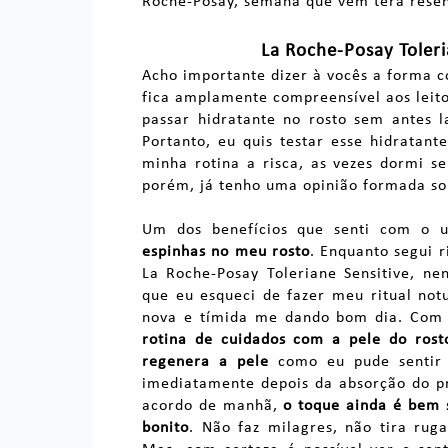
Roche-Posay, semana que vem terá resen
La Roche-Posay Toleri
Acho importante dizer à vocês a forma 
fica amplamente compreensível aos leito
passar hidratante no rosto sem antes l
Portanto, eu quis testar esse hidratan
minha rotina a risca, as vezes dormi s
porém, já tenho uma opinião formada sob
Um dos benefícios que senti com o u
espinhas no meu rosto
. Enquanto segui 
La Roche-Posay Toleriane Sensitive, n
que eu esqueci de fazer meu ritual no
nova e tímida me dando bom dia. Com 
rotina de cuidados com a pele do rost
regenera a pele
como eu pude sentir 
imediatamente depois da absorção do p
acordo de manhã,
o toque ainda é bem 
bonito
. Não faz milagres, não tira ru