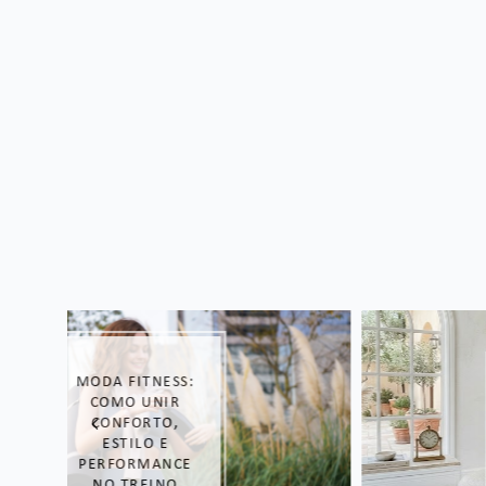
LOOK DE
DORAMA: COPIE
O ESTILO DAS
COREANAS!