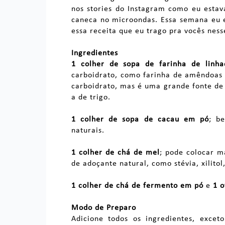
nos stories do Instagram como eu estav
caneca no microondas. Essa semana eu e
essa receita que eu trago pra vocês ness
Ingredientes
1 colher de sopa de farinha de linha
carboidrato, como farinha de amêndoas 
carboidrato, mas é uma grande fonte de
a de trigo.
1 colher de sopa de cacau em pó
; b
naturais.
1 colher de chá de mel
; pode colocar m
de adoçante natural, como stévia, xilit
1 colher de chá de fermento em pó
e
1 o
Modo de Preparo
Adicione todos os ingredientes, exc