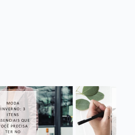
COMO O
MARKETING
DIGITAL E
MATERIAIS
IMPRESSOS
PODEM
ALAVANCAR