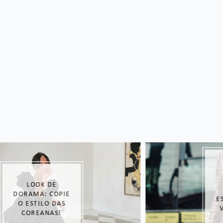
MODA
INVERNO: 3
ITENS
ESSENCIAIS QUE
VOCÊ PRECISA
TER NO