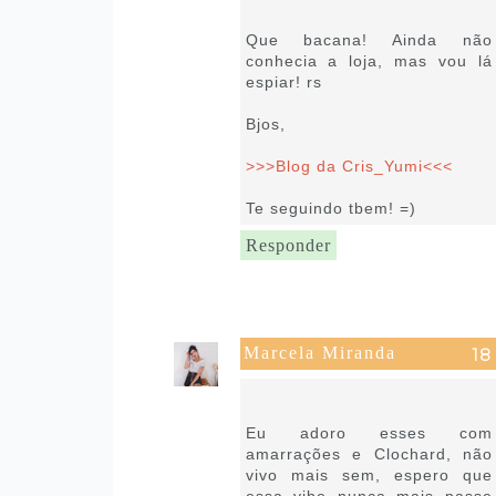
11:54
Que bacana! Ainda não
conhecia a loja, mas vou lá
espiar! rs
Bjos,
>>>Blog da Cris_Yumi<<<
Te seguindo tbem! =)
Responder
Marcela Miranda
14 de fevereiro de 2019 às
13:45
Eu adoro esses com
amarrações e Clochard, não
vivo mais sem, espero que