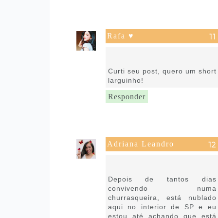
Rafa ♥
13 de fevereiro de 2019 às
13:57
Curti seu post, quero um short
larguinho!
Responder
Adriana Leandro
13 de fevereiro de 2019 às
14:08
Depois de tantos dias
convivendo numa
churrasqueira, está nublado
aqui no interior de SP e eu
estou até achando que está