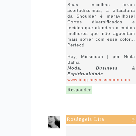
Suas escolhas foram
acertadíssimas, a alfaiataria
da Shoulder é maravilhosa!
Cortes diversificados e
tecidos que atendem a muitas
mulheres que não aguentam
mais sofrer com esse color...
Perfect!
Hey, Missmoon | por Neila
Bahia
Moda
,
Business
&
Espiritualidade
www.blog.heymissmoon.com
Responder
Rosângela Lira
13 de fevereiro de 2019 às
12:33