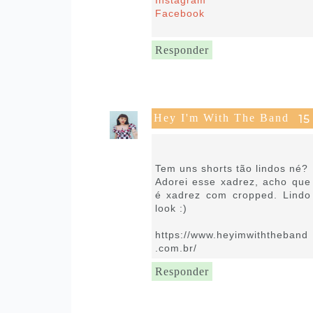
Instagram
Facebook
Responder
Hey I'm With The Band
14 de fevereiro de 2019 às
04:56
Tem uns shorts tão lindos né?
Adorei esse xadrez, acho que
é xadrez com cropped. Lindo
look :)
https://www.heyimwiththeband
.com.br/
Responder