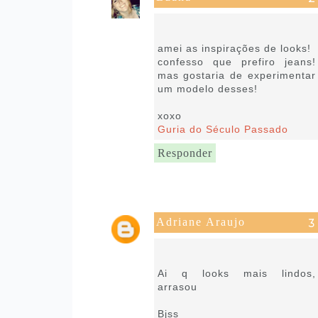
13 de fevereiro de 2019 às
05:26
amei as inspirações de looks!
confesso que prefiro jeans!
mas gostaria de experimentar
um modelo desses!
xoxo
Guria do Século Passado
Responder
Adriane Araujo
13 de fevereiro de 2019 às
05:30
Ai q looks mais lindos,
arrasou
Bjss