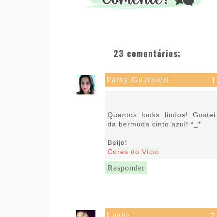
23 comentários:
Pathy Guarnieri
13 de fevereiro de 2019 às
05:07
Quantos looks lindos! Gostei
da bermuda cinto azul! *_*
Beijo!
Cores do Vício
Responder
Luana