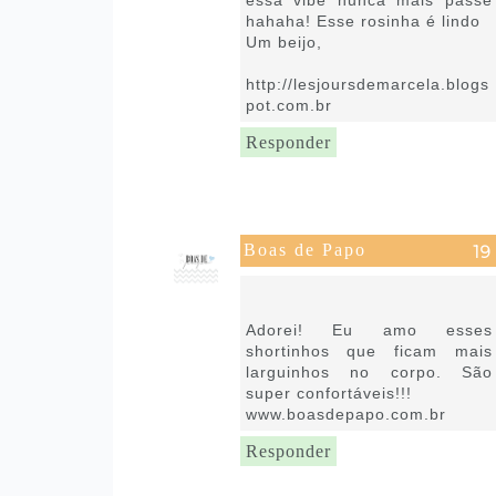
essa vibe nunca mais passe
hahaha! Esse rosinha é lindo
Um beijo,
http://lesjoursdemarcela.blogs
pot.com.br
Responder
Boas de Papo
14 de fevereiro de 2019 às
15:32
Adorei! Eu amo esses
shortinhos que ficam mais
larguinhos no corpo. São
super confortáveis!!!
www.boasdepapo.com.br
Responder