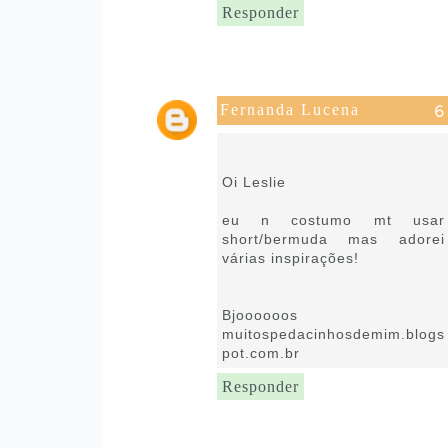
Responder
Fernanda Lucena
13 de fevereiro de 2019 às
08:55
Oi Leslie
eu n costumo mt usar
short/bermuda mas adorei
várias inspirações!
Bjoooooos
muitospedacinhosdemim.blogs
pot.com.br
Responder