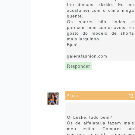
frio demais. kkkkkk. Eu me
acostumei com o clima mega
quente.
Os shorts são lindos e
parecem bem confortáveis. Eu
gosto do modelo de shorts
mais larguinho.
Bjus!
galerafashion.com
Responder
Priih
13 de fevereiro de 2019 às
15:37
Oi Leslie, tudo bem?
Os de alfaiataria fazem mais
meu estilo! Comprei um
semana passada, inclusive