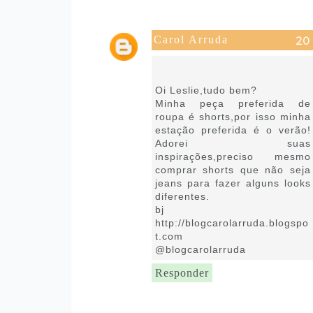
Carol Arruda
15 de fevereiro de 2019 às
02:37
Oi Leslie,tudo bem?
Minha peça preferida de
roupa é shorts,por isso minha
estação preferida é o verão!
Adorei suas
inspirações,preciso mesmo
comprar shorts que não seja
jeans para fazer alguns looks
diferentes.
bj
http://blogcarolarruda.blogspo
t.com
@blogcarolarruda
Responder