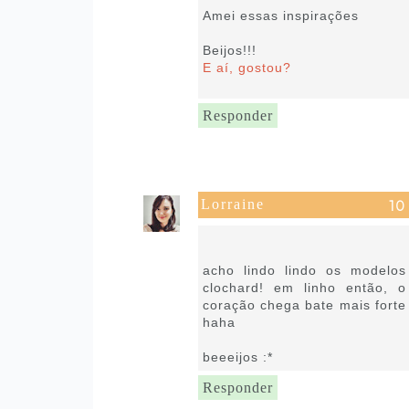
Amei essas inspirações
Beijos!!!
E aí, gostou?
Responder
Lorraine
13 de fevereiro de 2019 às
13:21
acho lindo lindo os modelos
clochard! em linho então, o
coração chega bate mais forte
haha
beeeijos :*
Responder