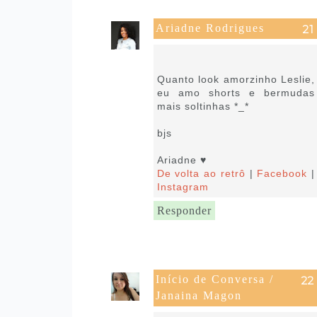
Ariadne Rodrigues
15 de fevereiro de 2019 às
05:12
Quanto look amorzinho Leslie,
eu amo shorts e bermudas
mais soltinhas *_*
bjs
Ariadne ♥
De volta ao retrô
|
Facebook
|
Instagram
Responder
Início de Conversa /
Janaina Magon
15 de fevereiro de 2019 às