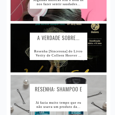
nos fazer sentir saudades...
A VERDADE SOBRE...
Resenha [Sincerona] do Livro
Verity de Colleen Hoover ...
RESENHA: SHAMPOO E
CONDICIONADOR BOMBA
DE VITAMINAS SKALA...
Já fazia muito tempo que eu
não usava um produto da...