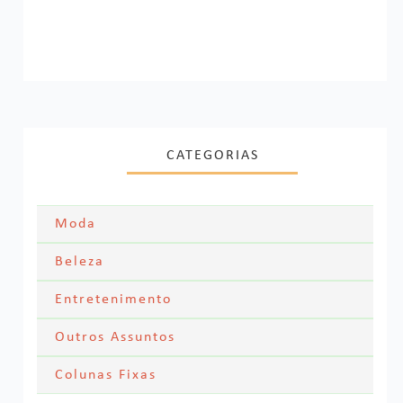
CATEGORIAS
Moda
Moda Festa
Beleza
Skincare
Entretenimento
Acessórios
Filmes
Outros Assuntos
Cabelos
Looks dos famosos
Textos Pessoais
Colunas Fixas
Series
Maquiagem
Meus Looks