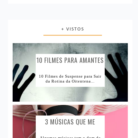
Navegando por aí
Casamento e Vida adulta
Livros
Unhas
Últimos filmes
Decoração
Música
Resenha de Produtos
+ VISTOS
Livro ou Filme?
Vida Saudável
Produtos Acabados
1Tema1Make
Comprinhas
1Tema1Esmalte
Lugares e Viagens
10 FILMES PARA AMANTES
DE...
Lojas Internacionais
10 Filmes de Suspense para Sair
da Rotina da Oitentena...
Lojas Nacionais
3 MÚSICAS QUE ME
CAUSAM...
Algumas músicas tem o dom de