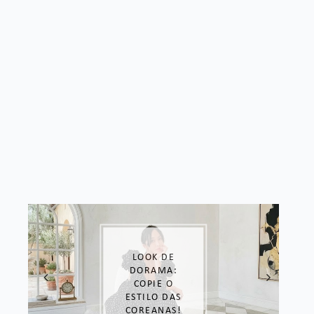
LOOK DE
DORAMA:
COPIE O
ESTILO DAS
COREANAS!