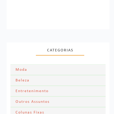
CATEGORIAS
Moda
Moda Festa
Beleza
Skincare
Entretenimento
Acessórios
Filmes
Outros Assuntos
Cabelos
Looks dos famosos
Textos Pessoais
Colunas Fixas
Series
Maquiagem