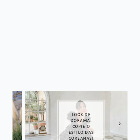
LOOK DE
DORAMA:
COPIE O
ESTILO DAS
COREANAS!