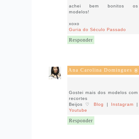
achei bem bonitos os
modelos!
xoxo
Guria do Século Passado
Responder
Ana Carolina Domingues
17 de novembro de 2019 às
12:40
Gostei mais dos modelos com
recortes
Beijos ♡
Blog
|
Instagram
|
Youtube
Responder