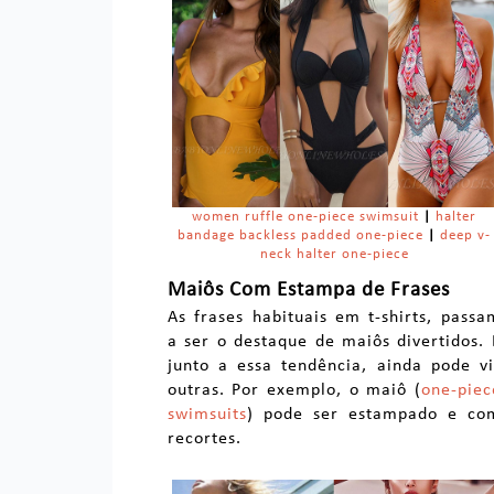
women ruffle one-piece swimsuit
|
halter
bandage backless padded one-piece
|
deep v-
neck halter one-piece
Maiôs Com Estampa de Frases
As frases habituais em t-shirts, passa
a ser o destaque de maiôs divertidos. 
junto a essa tendência, ainda pode vi
outras. Por exemplo, o maiô (
one-piec
swimsuits
) pode ser estampado e co
recortes.