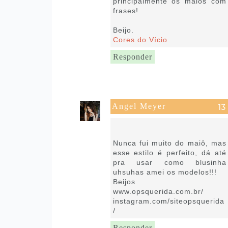
principalmente os maiôs com
frases!
Beijo.
Cores do Vício
Responder
Angel Meyer
18 de novembro de 2019 às
05:11
Nunca fui muito do maiô, mas
esse estilo é perfeito, dá até
pra usar como blusinha
uhsuhas amei os modelos!!!
Beijos
www.opsquerida.com.br/
instagram.com/siteopsquerida
/
Responder