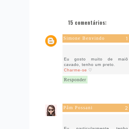
15 comentários:
Simone Benvindo
16 de novembro de 2019 às
09:36
Eu gosto muito de maiô
cavado, tenho um preto.
Charme-se
♡
Responder
Pâm Possani
16 de novembro de 2019 às
13:33
Eu particularmente tenho