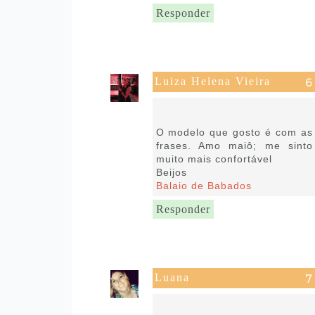
Responder
Luiza Helena Vieira
17 de novembro de 2019 às
04:38
O modelo que gosto é com as
frases. Amo maiô; me sinto
muito mais confortável
Beijos
Balaio de Babados
Responder
Luana
17 de novembro de 2019 às
06:42