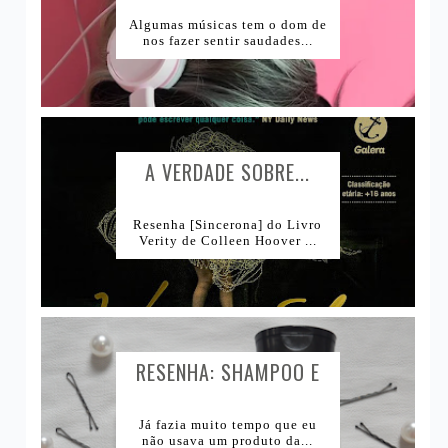
CAUSAM...
Algumas músicas tem o dom de
nos fazer sentir saudades...
A VERDADE SOBRE...
Resenha [Sincerona] do Livro
Verity de Colleen Hoover ...
RESENHA: SHAMPOO E
CONDICIONADOR BOMBA
DE VITAMINAS SKALA...
Já fazia muito tempo que eu
não usava um produto da...