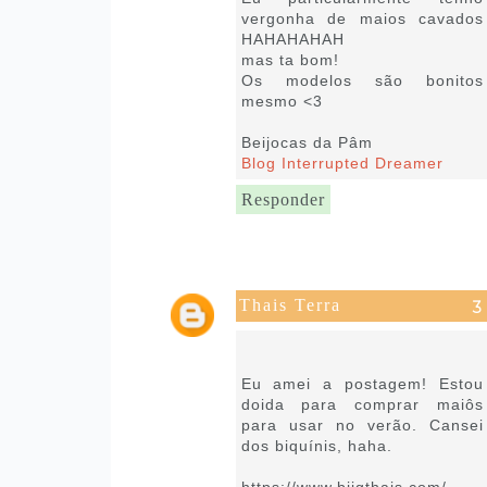
vergonha de maios cavados
HAHAHAHAH
mas ta bom!
Os modelos são bonitos
mesmo <3
Beijocas da Pâm
Blog Interrupted Dreamer
Responder
Thais Terra
16 de novembro de 2019 às
15:34
Eu amei a postagem! Estou
doida para comprar maiôs
para usar no verão. Cansei
dos biquínis, haha.
https://www.biigthais.com/