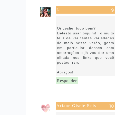
Lu
17 de novembro de 2019 às
13:09
Oi Leslie, tudo bem?
Detesto usar biquini! To muito
feliz de ver tantas variedades
de maiô nesse verão, gosto
em particular desses com
amarrações e já vou dar uma
olhada nos links que você
postou, rsrs
Abraços!
Responder
Ariane Gisele Reis
17 de novembro de 2019 às