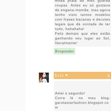
moda praia do meu guarda
roupas. Antes eu só gostava
de engana-mamãe, mas agora
tenho visto tantos modelos
com frases bacanas e decotes
legais que dá vontade de ter
tudo, hahahaha!
Feliz demais que eles estão
ganhando seu lugar ao Sol,
literalmente!
Responder
Rafa ♥
17 de novembro de 2019 às
04:32
Amei o segundo!
Corre lá no meu blog-
garotastarfashion.blogspot.co
m