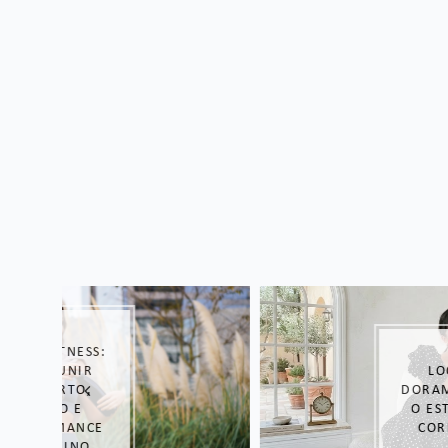
LOOK DE
DORAMA: COPIE
O ESTILO DAS
COREANAS!