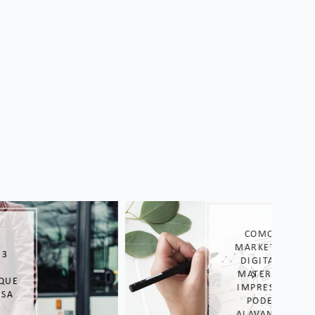
COMO O
MARKETING
DIGITAL E
MATERIAIS
IMPRESSOS
PODEM
ALAVANCAR