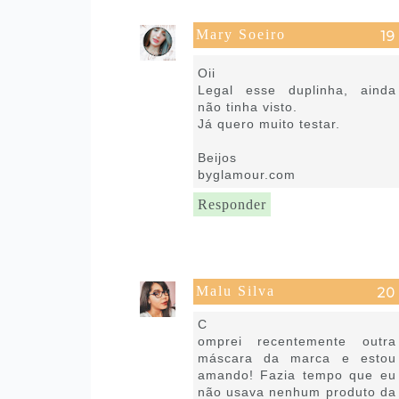
Mary Soeiro
1 de maio de 2020 às 10:29
Oii
Legal esse duplinha, ainda
não tinha visto.
Já quero muito testar.
Beijos
byglamour.com
Responder
Malu Silva
1 de maio de 2020 às 13:57
C
omprei recentemente outra
máscara da marca e estou
amando! Fazia tempo que eu
não usava nenhum produto da