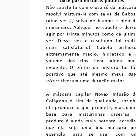
base para misturas potentes
Não satisfeita com o uso só da máscara
resolvi mistura-la com seiva de Babos
(aloe vera), seiva de bambu e óleo d
murumuru. Apliquei no cabelo e deixe
agir por trinta minutos como da últim
vez. Dessa vez o resultado foi muit
mais satisfatório! Cabelo brilhoso
extremamente macio, hidratado e 
volume dos fios ficou ainda mai
evidente. O efeito da mistura foi tã
positivo que até mesmo meus
day
afters
tiveram uma duração maior.
A máscara capilar Novex Infusão d
Colágeno é sim de qualidade, sozinh
ela promove o que promete, mas com
base para misturinhas caseiras 
produto é ainda mais potente, acredit
que ela seja uma boa máscara po
exemplo, para se usar com u