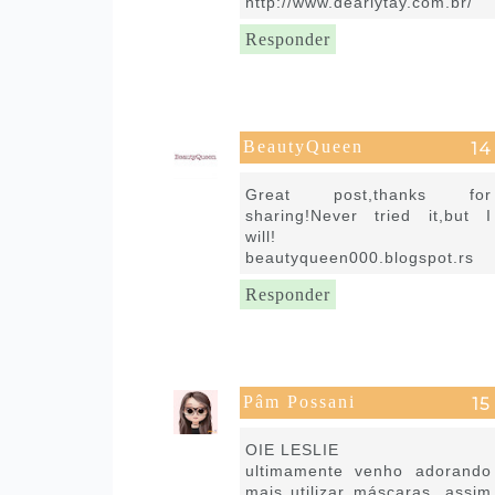
http://www.dearlytay.com.br/
Responder
BeautyQueen
1 de maio de 2020 às 01:16
Great post,thanks for
sharing!Never tried it,but I
will!
beautyqueen000.blogspot.rs
Responder
Pâm Possani
1 de maio de 2020 às 06:36
OIE LESLIE
ultimamente venho adorando
mais utilizar máscaras, assim