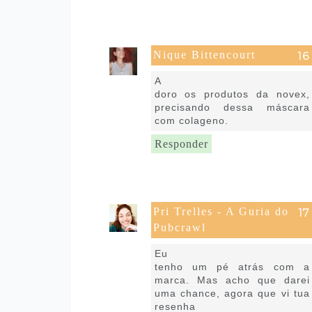
Nique Bittencourt
1 de maio de 2020 às 06:53
A
doro os produtos da novex,
precisando dessa máscara
com colageno.
Responder
Pri Trelles - A Guria do
Pubcrawl
1 de maio de 2020 às 08:57
Eu
tenho um pé atrás com a
marca. Mas acho que darei
uma chance, agora que vi tua
resenha