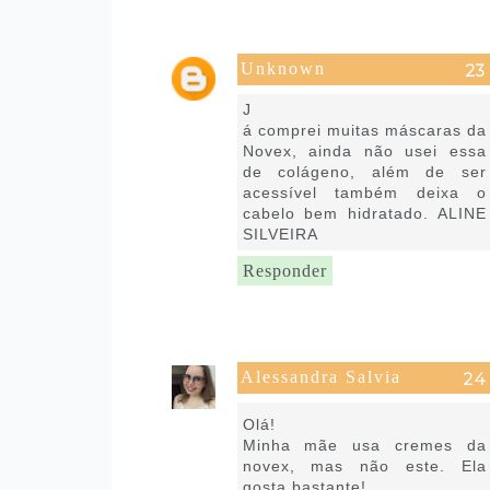
Unknown
1 de maio de 2020 às 20:33
J
á comprei muitas máscaras da
Novex, ainda não usei essa
de colágeno, além de ser
acessível também deixa o
cabelo bem hidratado. ALINE
SILVEIRA
Responder
Alessandra Salvia
2 de maio de 2020 às 04:43
Olá!
Minha mãe usa cremes da
novex, mas não este. Ela
gosta bastante!