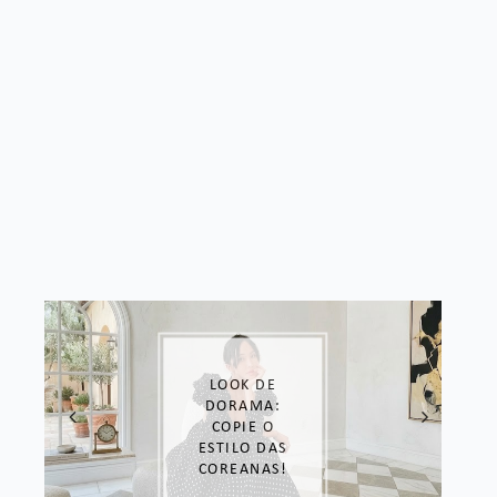
MODA
INVERNO: 3
ITENS
ESSENCIAIS
QUE VOCÊ
PRECISA TER
NO GUARDA-