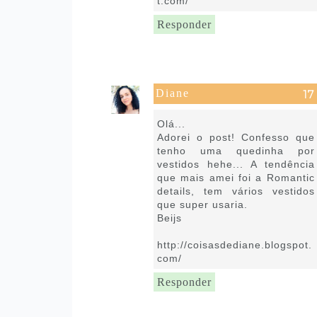
t.com/
Responder
Diane
22 de julho de 2020 às 03:11
Olá...
Adorei o post! Confesso que
tenho uma quedinha por
vestidos hehe... A tendência
que mais amei foi a Romantic
details, tem vários vestidos
que super usaria.
Beijs
http://coisasdediane.blogspot.
com/
Responder