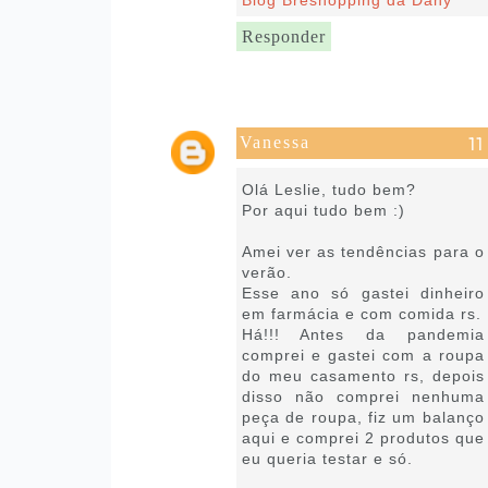
Blog Breshopping da Dany
Responder
Vanessa
21 de julho de 2020 às 07:15
Olá Leslie, tudo bem?
Por aqui tudo bem :)
Amei ver as tendências para o
verão.
Esse ano só gastei dinheiro
em farmácia e com comida rs.
Há!!! Antes da pandemia
comprei e gastei com a roupa
do meu casamento rs, depois
disso não comprei nenhuma
peça de roupa, fiz um balanço
aqui e comprei 2 produtos que
eu queria testar e só.