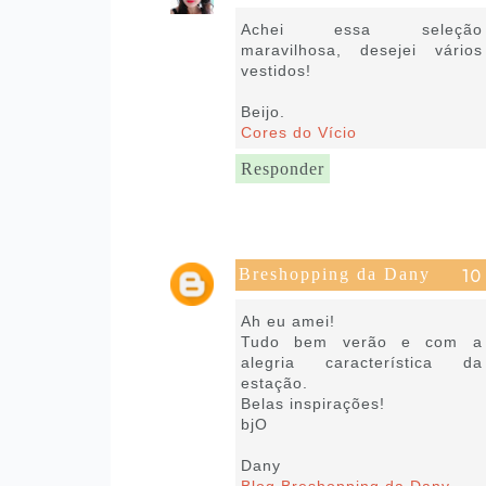
21 de julho de 2020 às 04:50
Achei essa seleção
maravilhosa, desejei vários
vestidos!
Beijo.
Cores do Vício
Responder
Breshopping da Dany
21 de julho de 2020 às 05:17
Ah eu amei!
Tudo bem verão e com a
alegria característica da
estação.
Belas inspirações!
bjO
Dany