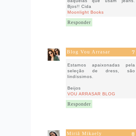
daquelas que usam jeans.
Bjos!! Cida
Moonlight Books
Responder
Blog Vou Arrasar
20 de julho de 2020 às 17:58
Estamos apaixonadas pela
seleção de dress, são
lindíssimos.
Beijos
VOU ARRASAR BLOG
Responder
Miriã Mikaely