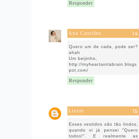
Responder
Ana Castilho
21 de julho de 2020 às 09:09
Quero um de cada, pode ser?
ahah
Um beijinho,
http://myheartaintabrain.blogs
pot.com/
Responder
Lizzie
21 de julho de 2020 às 11:30
Esses vestidos são tão lindos,
quando vi já pensei "Quero
todos!". E realmente as