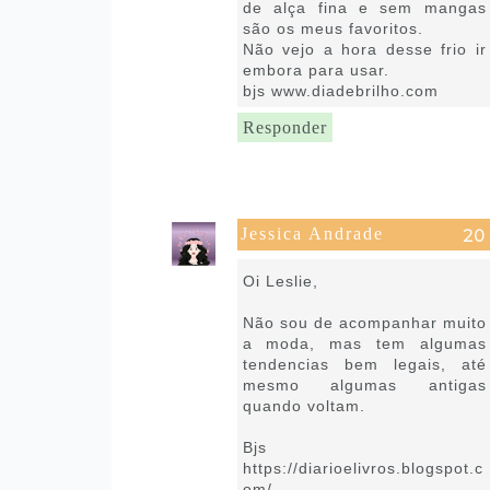
de alça fina e sem mangas
são os meus favoritos.
Não vejo a hora desse frio ir
embora para usar.
bjs www.diadebrilho.com
Responder
Jessica Andrade
22 de julho de 2020 às 07:20
Oi Leslie,
Não sou de acompanhar muito
a moda, mas tem algumas
tendencias bem legais, até
mesmo algumas antigas
quando voltam.
Bjs
https://diarioelivros.blogspot.c
om/