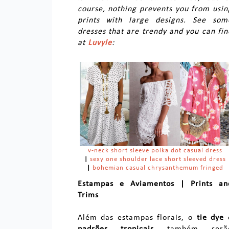
course, nothing prevents you from usin
prints with large designs. See som
dresses that are trendy and you can fin
at
Luvyle
:
v-neck short sleeve polka dot casual dress
|
sexy one shoulder lace short sleeved dress
|
bohemian casual chrysanthemum fringed
Estampas e Aviamentos | Prints an
Trims
Além das estampas florais, o
tie dye
padrões tropicais
também serã