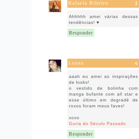
Rafaela Ribeiro
20 de julho de 2020 às 11:55
Ahhhhh amei várias dessas
tendências! ♥
Responder
Luana
20 de julho de 2020 às 12:54
aaah eu amei as inspirações
de looks!
o vestido de bolinha com
manga bufante com all star e
esse último em degradê de
roxos foram meus faves!
xoxo
Guria do Século Passado
Responder