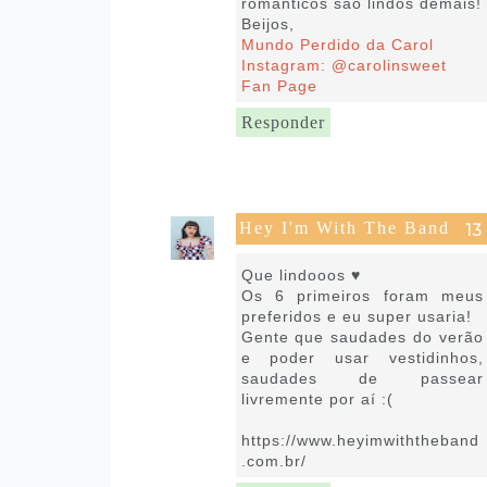
românticos são lindos demais!
Beijos,
Mundo Perdido da Carol
Instagram: @carolinsweet
Fan Page
Responder
Hey I'm With The Band
21 de julho de 2020 às 07:58
Que lindooos ♥
Os 6 primeiros foram meus
preferidos e eu super usaria!
Gente que saudades do verão
e poder usar vestidinhos,
saudades de passear
livremente por aí :(
https://www.heyimwiththeband
.com.br/