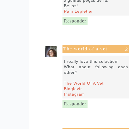
algumas peças de lá.
Beijos!
Pam Lepletier
Responder
The world of a vet
20 de julho de 2020 às 08:31
I really love this selection!
What about following each
other?
The World Of A Vet
Bloglovin
Instagram
Responder