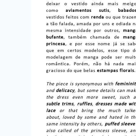
deixar o vestido ainda mais meigo
como
aviamentos sutis
,
babado
vestidos feitos com
renda
ou que traze
a tão falada, amada por uns e odiada n
mesma intensidade por outros,
mang
bufante
, também chamada de
mang
princesa
, e por esse nome já se sab
que em certos modelos, esse tipo d
modelagem de manga pode ser muit
romântica. Porém, não há nada mai
gracioso do que belas
estampas florais
.
The piece is synonymous with
femininit
and
delicacy
, but some details can mak
the dress even more sweet, such a
subtle trims
,
ruffles
,
dresses made wit
lace
or that bring the much talke
about, loved by some and hated in th
same intensity by others,
puffed sleeve
also called of the princess sleeve, an