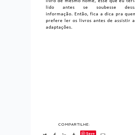
livro de mesmo nome, esse que eu teri
lido antes se soubesse dess
informação. Então, fica a dica pra que
prefere ler os livros antes de assistir a
adaptações.
COMPARTILHE:
Save