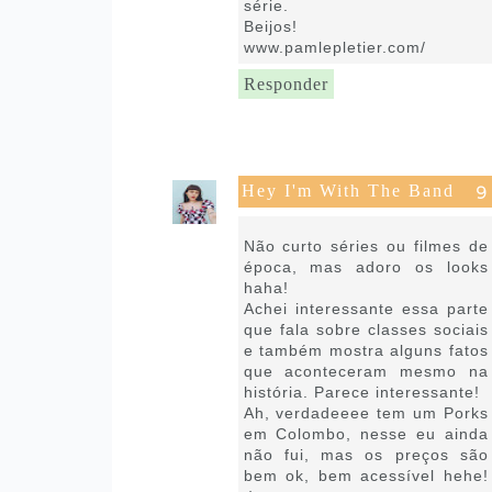
série.
Beijos!
www.pamlepletier.com/
Responder
Hey I'm With The Band
24 de agosto de 2021 às 07:26
Não curto séries ou filmes de
época, mas adoro os looks
haha!
Achei interessante essa parte
que fala sobre classes sociais
e também mostra alguns fatos
que aconteceram mesmo na
história. Parece interessante!
Ah, verdadeeee tem um Porks
em Colombo, nesse eu ainda
não fui, mas os preços são
bem ok, bem acessível hehe!