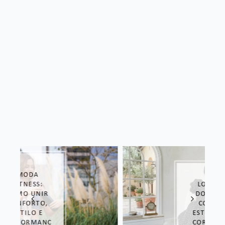
LOOK DE
DORAMA:
COPIE O
ESTILO DAS
COREANAS!