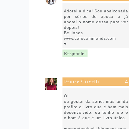
23 de agosto de 2021 às 10:54
Adorei a dica! Sou apaixonada
por séries de época e já
anotei o nome dessa para ver
depois!
Beijinhos
www.cafecommands.com
♥
Responder
Denise Crivelli
23 de agosto de 2021 às 17:44
Oi
eu gostei da série, mas ainda
prefiro o livro que é bem mais
desenvolvido, eu tenho ele e
o bom é que é um livro único.
momentocrivelli.blogspot.com