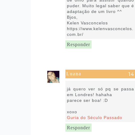
de olho para assistir quando
puder. Muito legal saber que é
adaptação de um livro ^^
Bjos,
Kelen Vasconcelos
https://www.kelenvasconcelos.
com.br/
Responder
Luana
25 de agosto de 2021 às 07:23
já quero ver só pq se passa
em Londres! hahaha
parece ser boa! :D
xoxo
Guria do Século Passado
Responder