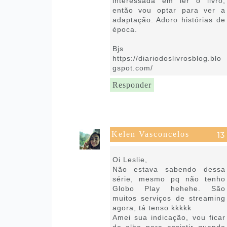
interessada em ler o livro,
então vou optar para ver a
adaptação. Adoro histórias de
época.
Bjs
https://diariodoslivrosblog.blo
gspot.com/
Responder
Kelen Vasconcelos
25 de agosto de 2021 às 06:00
Oi Leslie,
Não estava sabendo dessa
série, mesmo pq não tenho
Globo Play hehehe. São
muitos serviços de streaming
agora, tá tenso kkkkk
Amei sua indicação, vou ficar