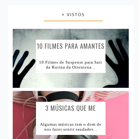
Últimos filmes
Decoração
Música
Resenha de Produtos
+ VISTOS
Livro ou Filme?
Vida Saudável
Produtos Acabados
1Tema1Make
Comprinhas
1Tema1Esmalte
Lugares e Viagens
10 FILMES PARA AMANTES
DE...
Lojas Internacionais
10 Filmes de Suspense para Sair
da Rotina da Oitentena...
Lojas Nacionais
3 MÚSICAS QUE ME
CAUSAM...
Algumas músicas tem o dom de
nos fazer sentir saudades...