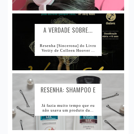
A VERDADE SOBRE...
Resenha [Sincerona] do Livro
Verity de Colleen Hoover ...
RESENHA: SHAMPOO E
CONDICIONADOR BOMBA
DE VITAMINAS SKALA...
Já fazia muito tempo que eu
não usava um produto da...