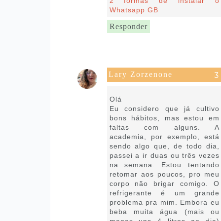
2 formas de instalar o
Whatsapp GB
Responder
Lary Zorzenone
17 de março de 2025 às 08:34
Olá
Eu considero que já cultivo
bons hábitos, mas estou em
faltas com alguns. A
academia, por exemplo, está
sendo algo que, de todo dia,
passei a ir duas ou três vezes
na semana. Estou tentando
retomar aos poucos, pro meu
corpo não brigar comigo. O
refrigerante é um grande
problema pra mim. Embora eu
beba muita água (mais ou
menos uns 4 litros ao dia)