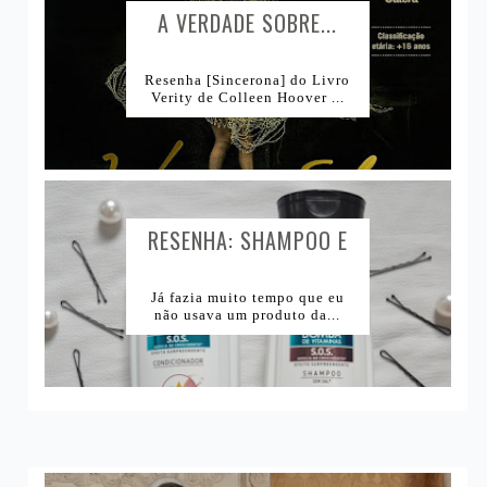
A VERDADE SOBRE...
Resenha [Sincerona] do Livro
Verity de Colleen Hoover ...
RESENHA: SHAMPOO E
CONDICIONADOR BOMBA
DE VITAMINAS SKALA...
Já fazia muito tempo que eu
não usava um produto da...