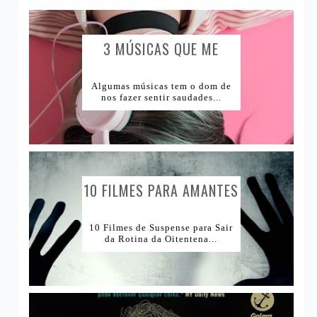
1Tema1Make
Comprinhas
1Tema1Esmalte
Lugares e Viagens
3 MÚSICAS QUE ME
CAUSAM...
Lojas Internacionais
Algumas músicas tem o dom de
nos fazer sentir saudades...
Lojas Nacionais
10 FILMES PARA AMANTES
DE...
10 Filmes de Suspense para Sair
da Rotina da Oitentena...