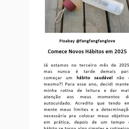
Pixabay @fangfangfanglove
Comece Novos Hábitos em 202
5
Já estamos no terceiro mês de 2025
mas nunca é tarde demais par
começar um
hábito saudável
não 
mesmo?! Para esse ano, decidi mante
minha rotina de leitura e dar mai
atenção aos meus momentos d
autocuidado. Acredito que tendo e
mente meus limites e a determinaçã
necessária pra colocar meus objetivo
em prática, depois de um tempo 
hábito se torna algo simples e rotineiro