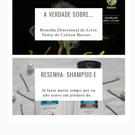
A VERDADE SOBRE...
Resenha [Sincerona] do Livro
Verity de Colleen Hoover ...
RESENHA: SHAMPOO E
CONDICIONADOR BOMBA
DE VITAMINAS SKALA...
Já fazia muito tempo que eu
não usava um produto da...