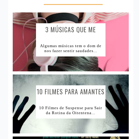
Vida Saudável
Produtos Acabados
1Tema1Make
Comprinhas
1Tema1Esmalte
Lugares e Viagens
3 MÚSICAS QUE ME
CAUSAM...
Lojas Internacionais
Algumas músicas tem o dom de
nos fazer sentir saudades...
Lojas Nacionais
10 FILMES PARA AMANTES
DE...
10 Filmes de Suspense para Sair
da Rotina da Oitentena...