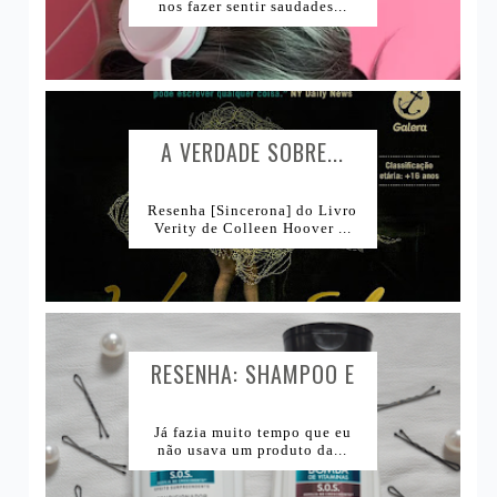
nos fazer sentir saudades...
A VERDADE SOBRE...
Resenha [Sincerona] do Livro
Verity de Colleen Hoover ...
RESENHA: SHAMPOO E
CONDICIONADOR BOMBA
DE VITAMINAS SKALA...
Já fazia muito tempo que eu
não usava um produto da...