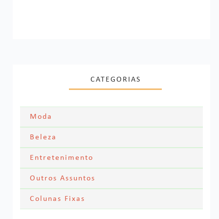
CATEGORIAS
Moda
Moda Festa
Beleza
Skincare
Entretenimento
Acessórios
Filmes
Outros Assuntos
Cabelos
Looks dos famosos
Textos Pessoais
Colunas Fixas
Series
Maquiagem
Meus Looks