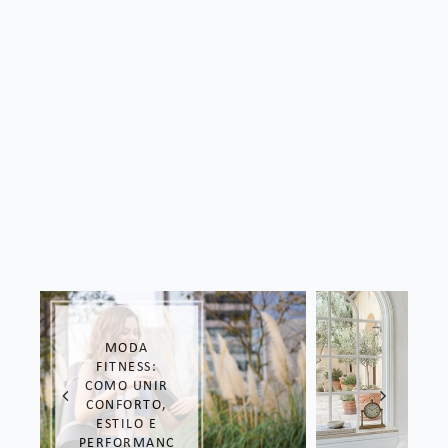
LOOK DE
DORAMA:
COPIE O
ESTILO DAS
COREANAS!