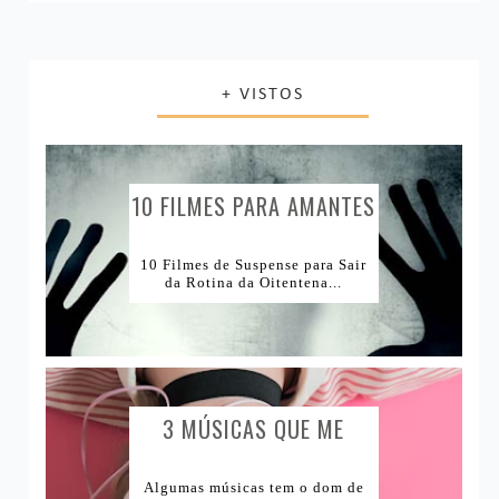
Navegando por aí
Casamento e Vida adulta
Livros
Unhas
Últimos filmes
Decoração
Música
Resenha de Produtos
+ VISTOS
Livro ou Filme?
Vida Saudável
Produtos Acabados
1Tema1Make
Comprinhas
1Tema1Esmalte
Lugares e Viagens
10 FILMES PARA AMANTES
DE...
Lojas Internacionais
10 Filmes de Suspense para Sair
da Rotina da Oitentena...
Lojas Nacionais
3 MÚSICAS QUE ME
CAUSAM...
Algumas músicas tem o dom de