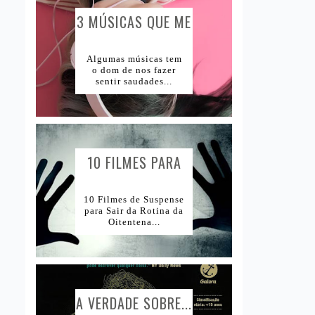
3 MÚSICAS QUE ME
1Tema1Esmalte
Lugares e Viagens
CAUSAM...
Lojas Internacionais
Algumas músicas tem
o dom de nos fazer
sentir saudades...
Lojas Nacionais
10 FILMES PARA
AMANTES DE...
10 Filmes de Suspense
para Sair da Rotina da
Oitentena...
A VERDADE SOBRE...