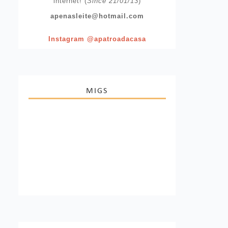
internet! (
Since 21/01/13
)
apenasleite@hotmail.com
Instagram @apatroadacasa
MIGS