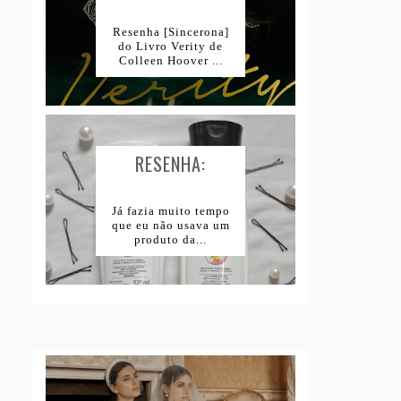
Resenha [Sincerona]
do Livro Verity de
Colleen Hoover ...
RESENHA:
SHAMPOO E
CONDICIONADOR
Já fazia muito tempo
que eu não usava um
BOMBA DE
produto da...
VITAMINAS SKALA...