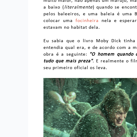
muito maior, não apenas um marujo, mas
a baixo (
literalmente
) quando se encon
pelos baleeiros, e uma baleia é uma
colocar uma
focinheira
nela e esperar
estavam no habitat dela.
Eu sabia que o livro Moby Dick tinha 
entendia qual era, e de acordo com a mã
obra é a seguinte:
"O homem quando d
tudo que mais preza"
. E realmente o fi
seu primeiro oficial os leva.