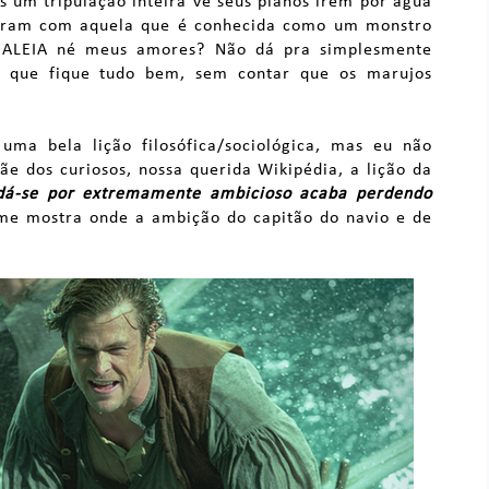
 um tripulação inteira vê seus planos irem por água
tram com aquela que é conhecida como um monstro
 BALEIA né meus amores? Não dá pra simplesmente
 que fique tudo bem, sem contar que os marujos
uma bela lição filosófica/sociológica, mas eu não
e dos curiosos, nossa querida Wikipédia, a lição da
á-se por extremamente ambicioso acaba perdendo
lme mostra onde a ambição do capitão do navio e de