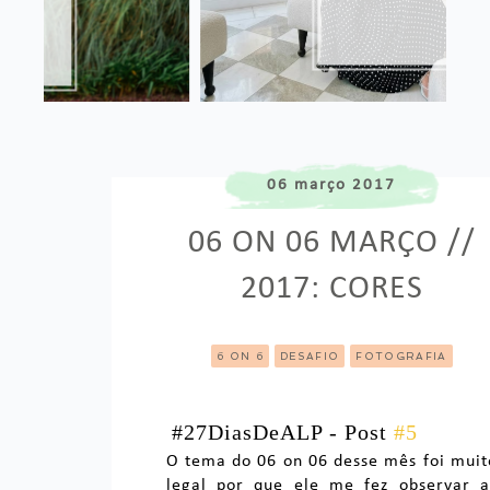
06 março 2017
06 ON 06 MARÇO //
2017: CORES
6 ON 6
DESAFIO
FOTOGRAFIA
#27DiasDeALP - Post
#5
O tema do 06 on 06 desse mês foi muit
legal por que ele me fez observar a