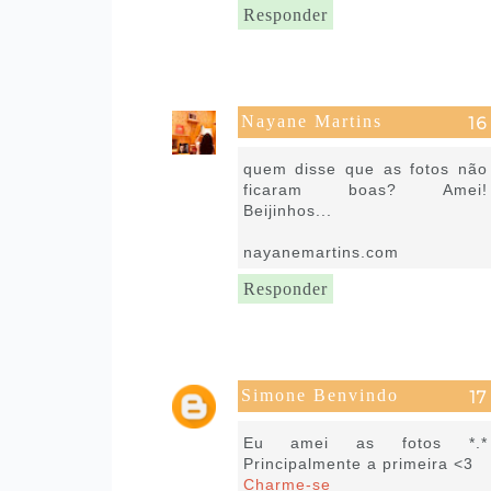
Responder
Nayane Martins
7 de março de 2017 às 06:22
quem disse que as fotos não
ficaram boas? Amei!
Beijinhos...
nayanemartins.com
Responder
Simone Benvindo
7 de março de 2017 às 09:21
Eu amei as fotos *.*
Principalmente a primeira <3
Charme-se