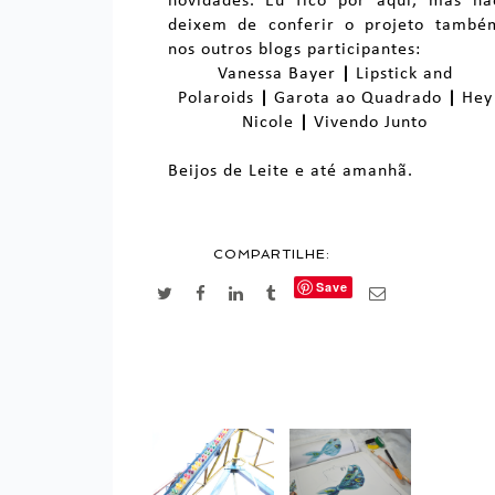
novidades. Eu fico por aqui, mas nã
deixem de conferir o projeto també
nos outros blogs participantes:
Vanessa Bayer
|
Lipstick and
Polaroids
|
Garota ao Quadrado
|
Hey
Nicole
|
Vivendo Junto
Beijos de Leite e até amanhã.
COMPARTILHE:
Save