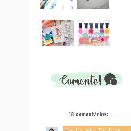
18 comentários:
Hey I'm With The Band