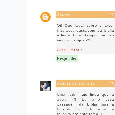
Rackel
6 de março de 2017 às 13:21
Oi! Que legal sobre o arco-
íris, essa passagem da bíblia
é linda. E faz tempo que não
vejo um :/ bjos <3
Click Literário
Responder
Stephanie Ferreira
6 de março de 2017 às 14:19
Uma foto mais linda que a
outra <3 Eu amo essa
passagem da Bíblia mas a
foto do pirulito foi a minha
favorita pra este tema :D