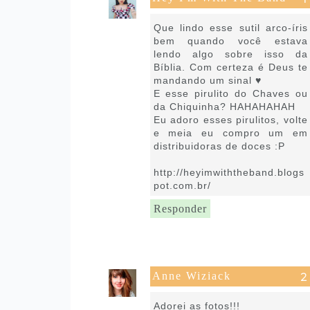
6 de março de 2017 às 05:39
Que lindo esse sutil arco-íris
bem quando você estava
lendo algo sobre isso da
Bíblia. Com certeza é Deus te
mandando um sinal ♥
E esse pirulito do Chaves ou
da Chiquinha? HAHAHAHAH
Eu adoro esses pirulitos, volte
e meia eu compro um em
distribuidoras de doces :P
http://heyimwiththeband.blogs
pot.com.br/
Responder
Anne Wiziack
6 de março de 2017 às 06:29
Adorei as fotos!!!