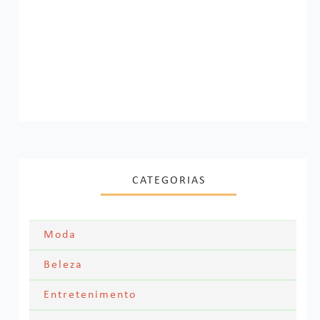
CATEGORIAS
Moda
Moda Festa
Beleza
Skincare
Entretenimento
Acessórios