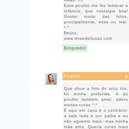
vidas! <3
Esse pirulito me fez lembrar a
infância, que nostalgia boa!
Gostei muito das fotos,
principalmente, essa no mar.
*-*
Beijos,
www.dosedeilusao.com
Responder
Raquel
6 de março de 2017 às 09:03
Que show a foto do arco íris,
foi minha preferida. A do
pirulito também amei, adoro
muitas cores *-*
E aqui em casa é o contrário:
a sala toda é cor palha e eu
não aguento mais, mas minha
mãe ama. Queria cores mais