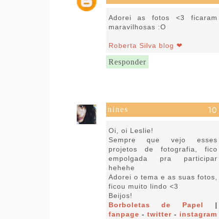
6 de março de 2017 às 10:31
Adorei as fotos <3 ficaram
maravilhosas :O
Roberta Silva blog ❤
Responder
nines
6 de março de 2017 às 11:02
Oi, oi Leslie!
Sempre que vejo esses
projetos de fotografia, fico
empolgada pra participar
hehehe
Adorei o tema e as suas fotos,
ficou muito lindo <3
Beijos!
Borboletas de Papel
|
fanpage
-
twitter
-
instagram