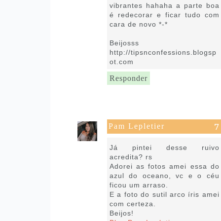
vibrantes hahaha a parte boa
é redecorar e ficar tudo com
cara de novo *-*
Beijosss
http://tipsnconfessions.blogsp
ot.com
Responder
Pam Lepletier
6 de março de 2017 às 09:18
Já pintei desse ruivo
acredita? rs
Adorei as fotos amei essa do
azul do oceano, vc e o céu
ficou um arraso.
E a foto do sutil arco íris amei
com certeza.
Beijos!