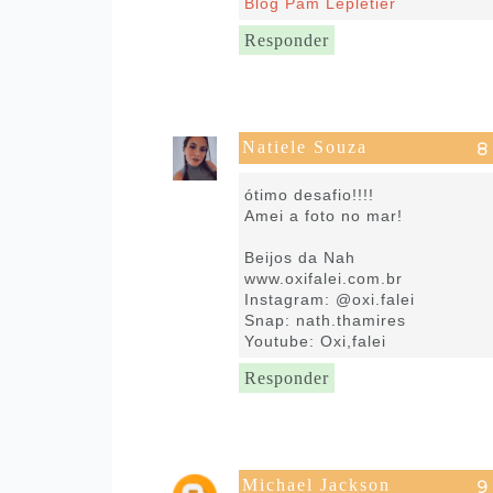
Blog Pam Lepletier
Responder
Natiele Souza
6 de março de 2017 às 10:27
ótimo desafio!!!!
Amei a foto no mar!
Beijos da Nah
www.oxifalei.com.br
Instagram: @oxi.falei
Snap: nath.thamires
Youtube: Oxi,falei
Responder
Michael Jackson