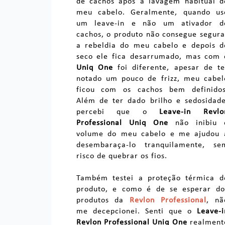
de cachos após a lavagem habitual d
meu cabelo. Geralmente, quando us
um leave-in e não um ativador d
cachos, o produto não consegue segura
a rebeldia do meu cabelo e depois d
seco ele fica desarrumado, mas com 
Uniq One
foi diferente, apesar de te
notado um pouco de frizz, meu cabel
ficou com os cachos bem definidos
Além de ter dado brilho e sedosidade
percebi que o
Leave-in Revlo
Professional Uniq One
não inibiu 
volume do meu cabelo e me ajudou 
desembaraça-lo tranquilamente, se
risco de quebrar os fios.
Também testei a proteção térmica d
produto, e como é de se esperar do
produtos da
Revlon Professional
, nã
me decepcionei. Senti que o
Leave-i
Revlon Professional Uniq One
realment