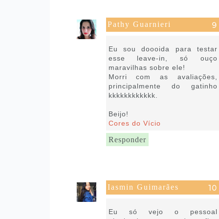
Pathy Guarnieri
22 de janeiro de 2019 às 02:33
Eu sou doooida para testar
esse leave-in, só ouço
maravilhas sobre ele!
Morri com as avaliações,
principalmente do gatinho
kkkkkkkkkkkk.
Beijo!
Cores do Vício
Responder
Iasmin Guimarães
22 de janeiro de 2019 às 04:56
Eu só vejo o pessoal