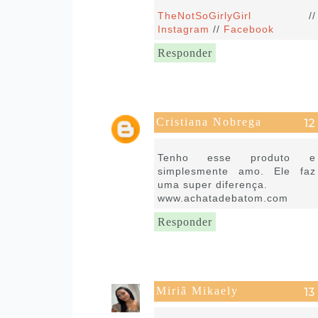
TheNotSoGirlyGirl
//
Instagram
//
Facebook
Responder
Cristiana Nobrega
22 de janeiro de 2019 às 07:07
Tenho esse produto e
simplesmente amo. Ele faz
uma super diferença.
www.achatadebatom.com
Responder
Miriã Mikaely
22 de janeiro de 2019 às 09:48