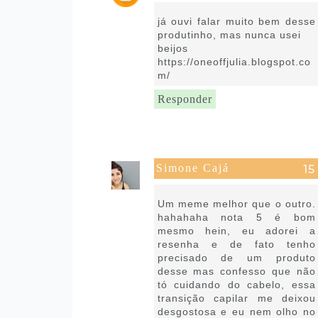
22 de janeiro de 2019 às 10:08
já ouvi falar muito bem desse
produtinho, mas nunca usei
beijos
https://oneoffjulia.blogspot.co
m/
Responder
Simone Cajá
22 de janeiro de 2019 às 10:42
Um meme melhor que o outro.
hahahaha nota 5 é bom
mesmo hein, eu adorei a
resenha e de fato tenho
precisado de um produto
desse mas confesso que não
tó cuidando do cabelo, essa
transição capilar me deixou
desgostosa e eu nem olho no