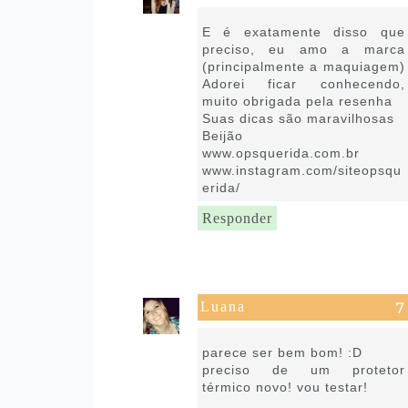
21 de janeiro de 2019 às 12:48
E é exatamente disso que
preciso, eu amo a marca
(principalmente a maquiagem)
Adorei ficar conhecendo,
muito obrigada pela resenha
Suas dicas são maravilhosas
Beijão
www.opsquerida.com.br
www.instagram.com/siteopsqu
erida/
Responder
Luana
21 de janeiro de 2019 às 13:43
parece ser bem bom! :D
preciso de um protetor
térmico novo! vou testar!