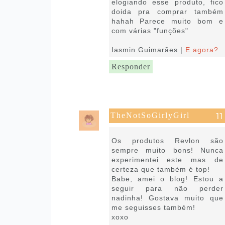
elogiando esse produto, fico
doida pra comprar também
hahah Parece muito bom e
com várias "funções"
Iasmin Guimarães |
E agora?
Responder
TheNotSoGirlyGirl
22 de janeiro de 2019 às 05:45
Os produtos Revlon são
sempre muito bons! Nunca
experimentei este mas de
certeza que também é top!
Babe, amei o blog! Estou a
seguir para não perder
nadinha! Gostava muito que
me seguisses também!
xoxo