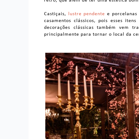
retrô, que além de ter uma estética bon
Castiçais,
lustre pendente
e porcelanas 
casamentos clássicos, pois esses iten
decorações clássicas também vem tra
principalmente para tornar o local da ce