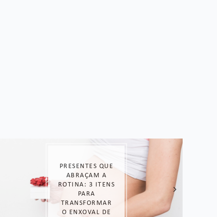
LOOK DE
DORAMA: COPIE
O ESTILO DAS
COREANAS!