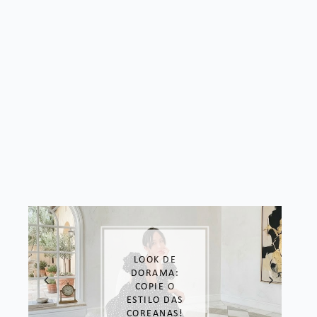
LOOK DE
DORAMA:
COPIE O
ESTILO DAS
COREANAS!