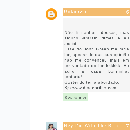
Unknown
29 de setembro de 2021 às
10:25
Não li nenhum desses, mas
alguns viraram filmes e eu
assisti.
Esse do John Green me faria
ler, apesar de que sua opinião
não me convenceu mais em
ter vontade de ler kkkkkk. Eu
acho a capa bonitinha,
tentaria!
Gostei do tema abordado.
Bjs www.diadebrilho.com
Responder
Hey I'm With The Band