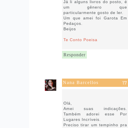
Já li alguns livros do posto, é
um gênero que
particularmente gosto de ler.
Um que amei foi Garota Em
Pedaços.
Beijos
Te Conto Poeisa
Responder
Nana Barcellos
11 de outubro de 2021 às
21:19
Olá,
Amei suas indicações.
Também adorei esse Por
Lugares Incríveis.
Preciso tirar um tempinho pra