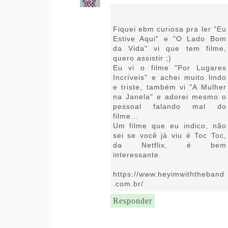
29 de setembro de 2021 às
12:31
Fiquei ebm curiosa pra ler "Eu
Estive Aqui" e "O Lado Bom
da Vida" vi que tem filme,
quero assistir ;)
Eu vi o filme "Por Lugares
Incríveis" e achei muito lindo
e triste, também vi "A Mulher
na Janela" e adorei mesmo o
pessoal falando mal do
filme...
Um filme que eu indico, não
sei se você já viu é Toc Toc,
da Netflix, é bem
interessante.
https://www.heyimwiththeband
.com.br/
Responder