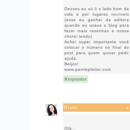
10:01
Desses eu só li o lado bom da
vida e por lugares incríveis
(esse eu ganhei da editora
quando eu usava o blog para
fazer mais resenhas e nossa
chorei lendo).
Achei super importante você
colocar o número no final do
post para quem quiser pedir
ajuda.
Beijos!
www.pamlepletier.com
Responder
Diane
29 de setembro de 2021 às
03:18
Olá...