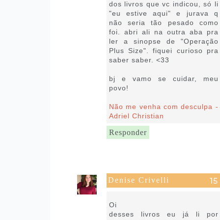
dos livros que vc indicou, só li
"eu estive aqui" e jurava q
não seria tão pesado como
foi. abri ali na outra aba pra
ler a sinopse de "Operação
Plus Size". fiquei curioso pra
saber saber. <33
bj e vamo se cuidar, meu
povo!
Não me venha com desculpa -
Adriel Christian
Responder
Denise Crivelli
5 de outubro de 2021 às 18:34
Oi
desses livros eu já li por