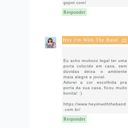
gspot.com/
Responder
Hey I'm With The Band
9 de setembro de 2021 às
09:22
Eu acho muitooo legal ter uma
porta colorido em casa, sem
dúvidas deixa o ambiente
maia alegre e jovial.
Adorei a cor escolhida pra
porta da sua casa, ficou muito
bonita! :)
https://www.heyimwiththeband
.com.br/
Responder