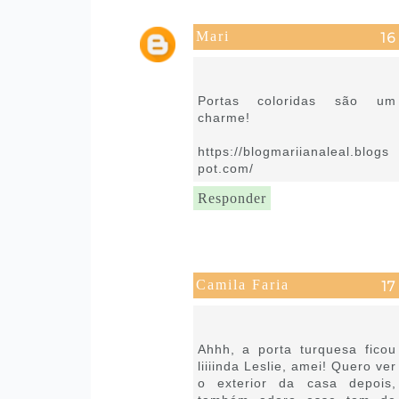
Mari
8 de setembro de 2021 às
12:44
Portas coloridas são um
charme!
https://blogmariianaleal.blogs
pot.com/
Responder
Camila Faria
8 de setembro de 2021 às
13:56
Ahhh, a porta turquesa ficou
liiiinda Leslie, amei! Quero ver
o exterior da casa depois,