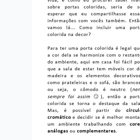
vida, e como eu procurei saber mai
sobre portas coloridas, seria de s
esperar que eu compartilhasse essa
informações com vocês também. Entã
vamos lá... Como incluir uma port
colorida na decor?
Para ter uma porta colorida é legal qu
a cor dela se harmonize com o restant
do ambiente, aqui em casa foi fácil po
que a sala de estar tem móveis cor d
madeira e os elementos decorativos
como prateleiras e o sofá, são brancos
ou seja, o cômodo é neutro (
ne
😏
sempre foi assim
), então a port
colorida se torna o destaque da sala
Mas, é possível partir do
círcul
cromático
e decidir se é melhor monta
um ambiente trabalhando com
core
análogas
ou
complementares
.