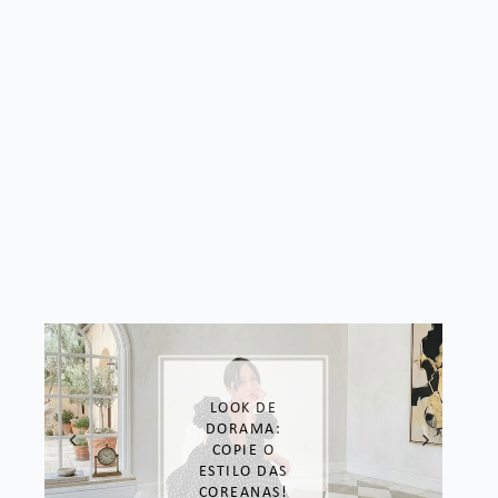
LOOK DE
DORAMA:
COPIE O
ESTILO DAS
COREANAS!