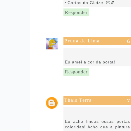
~Cartas da Gleize. 💌💕
Responder
Bruna de Lima
7 de setembro de 2021 às
01:46
Eu amei a cor da porta!
Responder
Thais Terra
7 de setembro de 2021 às
05:48
Eu acho lindas essas portas
coloridas! Acho que a pintura