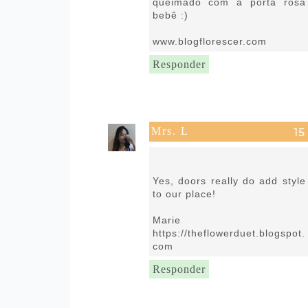
queimado com a porta rosa
bebê :)
www.blogflorescer.com
Responder
Mrs. L
8 de setembro de 2021 às
03:01
Yes, doors really do add style
to our place!
Marie
https://theflowerduet.blogspot.
com
Responder