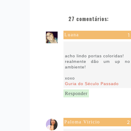
27 comentários:
Luana
6 de setembro de 2021 às
11:11
acho lindo portas coloridas!
realmente dão um up no
ambiente!
xoxo
Guria do Século Passado
Responder
Paloma Viricio
6 de setembro de 2021 às