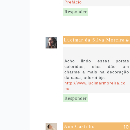
Prefácio
Responder
Lucimar da Silva Moreira
7 de setembro de 2021 às
08:20
Acho lindo essas portas
coloridas, elas dão um
charme a mais na decoração
da casa, adorei bjs.
http://www.lucimarmoreira.co
m/
Responder
Ana Castilho