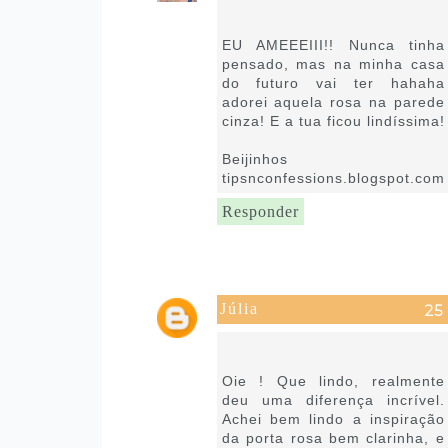
9 de setembro de 2021 às
12:24
EU AMEEEIII!! Nunca tinha
pensado, mas na minha casa
do futuro vai ter hahaha
adorei aquela rosa na parede
cinza! E a tua ficou lindíssima!
Beijinhos
tipsnconfessions.blogspot.com
Responder
Júlia
10 de setembro de 2021 às
08:10
Oie ! Que lindo, realmente
deu uma diferença incrível.
Achei bem lindo a inspiração
da porta rosa bem clarinha, e