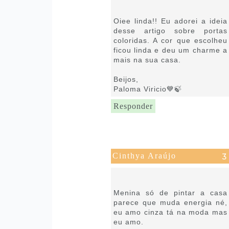
11:15
Oiee linda!! Eu adorei a ideia
desse artigo sobre portas
coloridas. A cor que escolheu
ficou linda e deu um charme a
mais na sua casa.
Beijos,
Paloma Viricio💙🍃
Responder
Cinthya Araújo
6 de setembro de 2021 às
11:48
Menina só de pintar a casa
parece que muda energia né,
eu amo cinza tá na moda mas
eu amo.