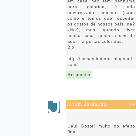
em casa não tem nenhuma
porta colorida, é tudo
envernizada mesmo (sabe
como é temos que respeitar
os gostos de nossos pais, né?
kkkk), mas, quando tiver
minha casa, gostaria sim de
aderir a portas coloridas.
Bjo
http://coisasdediane.blogspot.
com/
Responder
Jovem Jornalista
8 de setembro de 2021 às
16:15
Uau! Gostei muito do efeito
final.