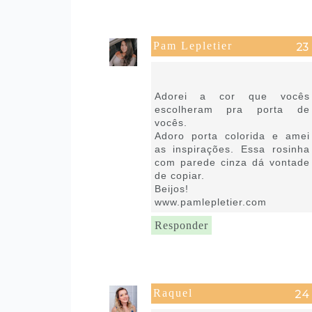
Pam Lepletier
9 de setembro de 2021 às
10:07
Adorei a cor que vocês
escolheram pra porta de
vocês.
Adoro porta colorida e amei
as inspirações. Essa rosinha
com parede cinza dá vontade
de copiar.
Beijos!
www.pamlepletier.com
Responder
Raquel