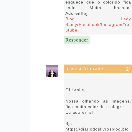
esquece que o colorido fica
lindo. Muito bacana.
Adorei!!!bj
Blog Lady
Samy
/
Facebook
/
Instagram
/
Yo
utube
Responder
Jessica Andrade
9 de setembro de 2021 às
06:57
Oi Leslie,
Nossa olhando as imagens,
fica muito colorido e alegre.
Eu adorei rs!
Bjs
https://diariodoslivrosblog.blo