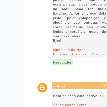
essa paleta, talvez porque a
da Mari Saad fez mais
barulho. Achei o preço dela
justo, pela composição e
elegância que entrega. As
cores realmente são muito
lindas e versáteis, gostei da
sua make, aliás.
Bjks!
Mundinho da Hanna
Pinterest
|
Instagram
|
Skoob
Responder
Clayci
18 de julho de 2022 às 05:13
Essa coleção está incrível <3
Sai da Minha Lente