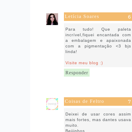
Letícia Soares
7 de julho de 2022 às 19:23
Para tudo! Que paleta
incrível,fiquei encantada com
a embalagem e apaixonada
com a pigmentação <3 bjs
linda!
Visite meu blog :)
Responder
Coisas de Feltro
9 de julho de 2022 às 15:01
Deixei de usar cores assim
mais fortes, mas dantes usava
muito.
Beijinhos