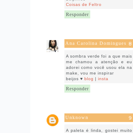
Coisas de Feltro
Responder
Ana Carolina Domingues
9 de julho de 2022 às 17:56
A sombra verde foi a que mais
me chamou a atenção e eu
adorei como você usou ela na
make, vou me inspirar
beijos ♥
blog
|
insta
Responder
Unknown
11 de julho de 2022 às 07:03
A paleta é linda, gostei muito