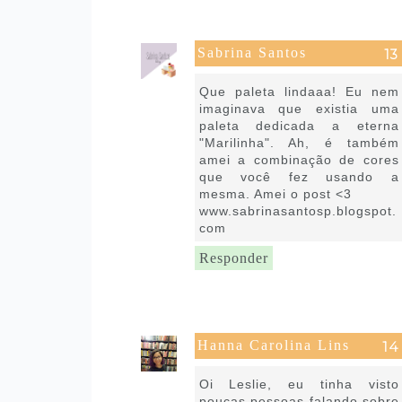
Sabrina Santos
16 de julho de 2022 às 11:04
Que paleta lindaaa! Eu nem
imaginava que existia uma
paleta dedicada a eterna
"Marilinha". Ah, é também
amei a combinação de cores
que você fez usando a
mesma. Amei o post <3
www.sabrinasantosp.blogspot.
com
Responder
Hanna Carolina Lins
17 de julho de 2022 às 17:04
Oi Leslie, eu tinha visto
poucas pessoas falando sobre