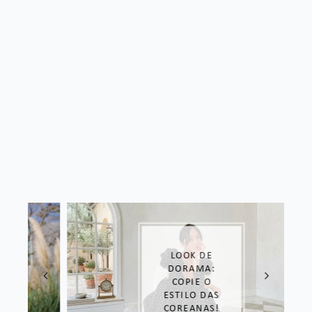
LOOK DE
DORAMA:
COPIE O
ESTILO DAS
COREANAS!