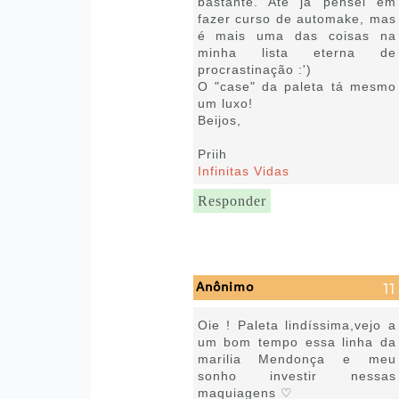
bastante. Até já pensei em
fazer curso de automake, mas
é mais uma das coisas na
minha lista eterna de
procrastinação :')
O "case" da paleta tá mesmo
um luxo!
Beijos,
Priih
Infinitas Vidas
Responder
Anônimo
11 de julho de 2022 às 09:51
Oie ! Paleta lindíssima,vejo a
um bom tempo essa linha da
marilia Mendonça e meu
sonho investir nessas
maquiagens ♡