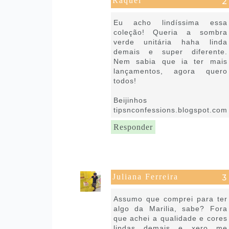
Raquel
6 de julho de 2022 às 15:33
Eu acho lindíssima essa
coleção! Queria a sombra
verde unitária haha linda
demais e super diferente.
Nem sabia que ia ter mais
lançamentos, agora quero
todos!
Beijinhos
tipsnconfessions.blogspot.com
Responder
Juliana Ferreira
6 de julho de 2022 às 16:38
Assumo que comprei para ter
algo da Marilia, sabe? Fora
que achei a qualidade e cores
lindas demais e xero me