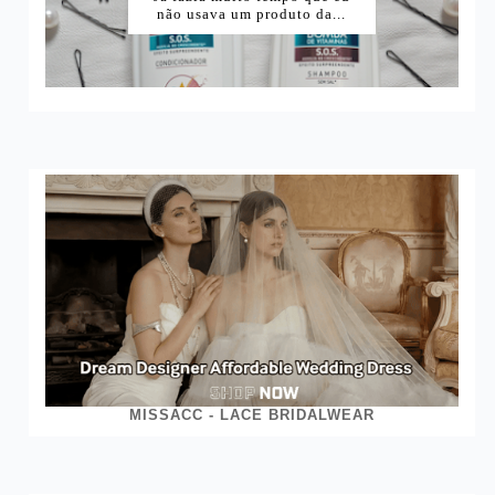
DE VITAMINAS SKALA...
não usava um produto da...
MISSACC - LACE BRIDALWEAR