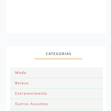
CATEGORIAS
Moda
Moda Festa
Beleza
Skincare
Entretenimento
Acessórios
Filmes
Outros Assuntos
Cabelos
Looks dos famosos