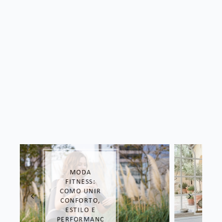
LOOK DE
DORAMA:
COPIE O
ESTILO DAS
COREANAS!