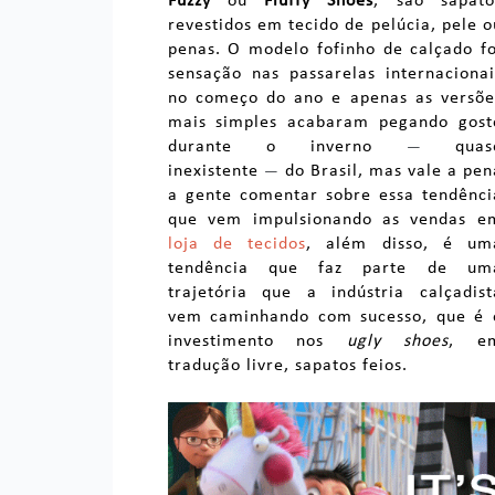
Fuzzy
ou
Fluffy Shoes
, são sapato
revestidos em tecido de pelúcia, pele o
penas. O modelo fofinho de calçado fo
sensação nas passarelas internacionai
no começo do ano e apenas as versõe
mais simples acabaram pegando gost
durante o inverno
quas
—
inexistente
do Brasil, mas vale a pen
—
a gente comentar sobre essa tendênci
que vem impulsionando as vendas e
loja de tecidos
, além disso, é um
tendência que faz parte de um
trajetória que a indústria calçadist
vem caminhando com sucesso, que é 
investimento nos
ugly shoes
, e
tradução livre, sapatos feios.