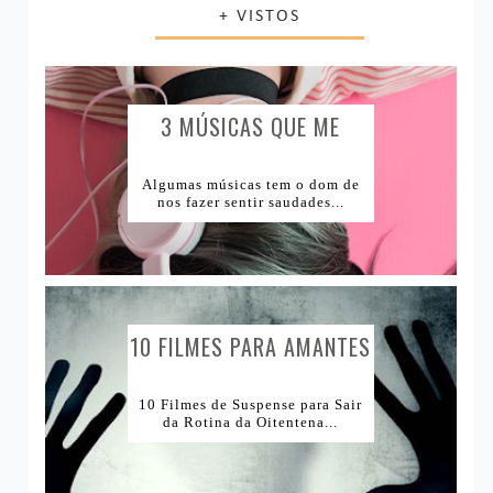
+ VISTOS
Livro ou Filme?
Vida Saudável
Produtos Acabados
1Tema1Make
Comprinhas
1Tema1Esmalte
Lugares e Viagens
3 MÚSICAS QUE ME
CAUSAM...
Lojas Internacionais
Algumas músicas tem o dom de
nos fazer sentir saudades...
Lojas Nacionais
10 FILMES PARA AMANTES
DE...
10 Filmes de Suspense para Sair
da Rotina da Oitentena...