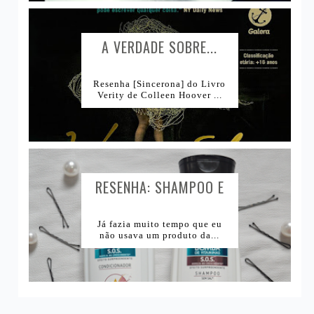
A VERDADE SOBRE...
Resenha [Sincerona] do Livro
Verity de Colleen Hoover ...
RESENHA: SHAMPOO E
CONDICIONADOR BOMBA
DE VITAMINAS SKALA...
Já fazia muito tempo que eu
não usava um produto da...