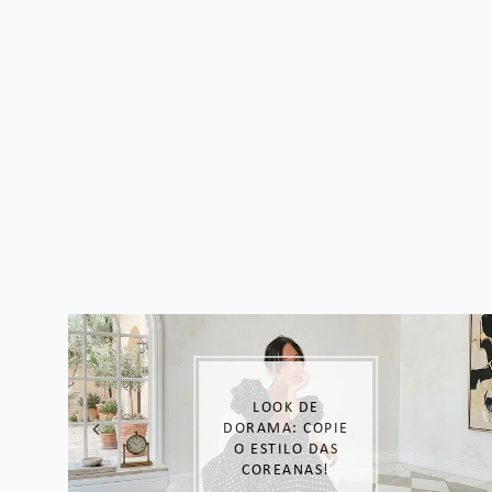
LOOK DE
DORAMA: COPIE
O ESTILO DAS
COREANAS!