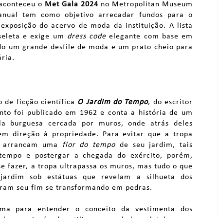
 aconteceu o
Met Gala 2024
no Metropolitan Museum
anual tem como objetivo arrecadar fundos para o
exposição do acervo de moda da instituição. A lista
 seleta e exige um
dress code
elegante com base em
do um grande desfile de moda e um prato cheio para
ria.
 de ficção científica
O Jardim do Tempo
, do escritor
onto foi publicado em 1962 e conta a história de um
la burguesa cercada por muros, onde atrás deles
m direção à propriedade. Para evitar que a tropa
tas arrancam uma
flor do tempo
de seu jardim, tais
tempo e postergar a chegada do exército, porém,
e fazer, a tropa ultrapassa os muros, mas tudo o que
jardim sob estátuas que revelam a silhueta dos
aram seu fim se transformando em pedras.
ema para entender o conceito da vestimenta dos