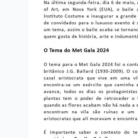
Na última segunda-feira, dia 6 de maio,
of Art, em Nova York (EUA), o baile 
Instituto Costume e inaugurar a grande 
de convidados para o luxuoso evento é
um tema, assim o baile acaba se tornan
quem gosta de história, arte e indumentá
O Tema do Met Gala 2024
O tema para o Met Gala 2024 foi o conto
britânico J.G. Ballard (1930-2009). O c
casal aristocrata que vive em uma vi
encontra-se um exército que caminha e
avance, todos os dias os protagonis
plantas tem o poder de retroceder o 
quando as flores acabam não há nada a s
encontram na vila são ruínas e um 
aristocratas que ali moravam e encontr
É importante saber o contexto do t