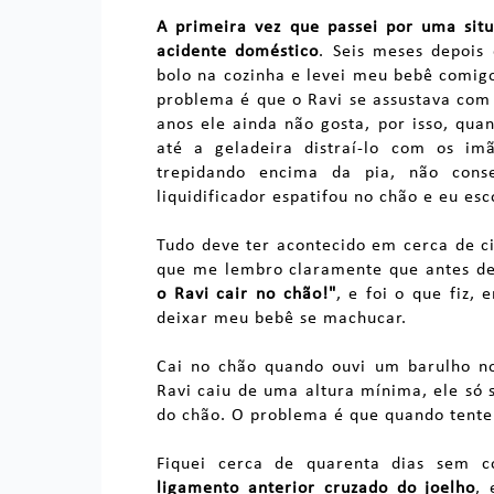
A primeira vez que passei por uma sit
acidente doméstico
. Seis meses depois
bolo na cozinha e levei meu bebê comigo
problema é que o Ravi se assustava com o
anos ele ainda não gosta, por isso, quan
até a geladeira distraí-lo com os imã
trepidando encima da pia, não cons
liquidificador espatifou no chão e eu es
Tudo deve ter acontecido em cerca de c
que me lembro claramente que antes de 
o Ravi cair no chão!"
, e foi o que fiz
deixar meu bebê se machucar.
Cai no chão quando ouvi um barulho no
Ravi caiu de uma altura mínima, ele só 
do chão. O problema é que quando tentei
Fiquei cerca de quarenta dias sem 
ligamento anterior cruzado do joelho
, 