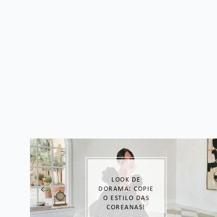
LOOK DE
DORAMA: COPIE
O ESTILO DAS
COREANAS!