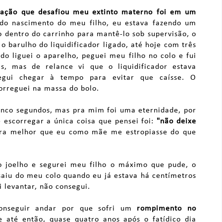
uação que desafiou meu extinto materno foi em um
 do nascimento do meu filho, eu estava fazendo um
 dentro do carrinho para mantê-lo sob supervisão, o
 barulho do liquidificador ligado, até hoje com três
do liguei o aparelho, peguei meu filho no colo e fui
s, mas de relance vi que o liquidificador estava
egui chegar à tempo para evitar que caísse. O
correguei na massa do bolo.
inco segundos, mas pra mim foi uma eternidade, por
escorregar a única coisa que pensei foi:
"não deixe
, era melhor que eu como mãe me estropiasse do que
 joelho e segurei meu filho o máximo que pude, o
saiu do meu colo quando eu já estava há centímetros
 levantar, não consegui.
conseguir andar por que sofri um
rompimento no
e até então, quase quatro anos após o fatídico dia