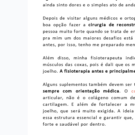
ainda sinto dores e o simples ato de and
Depois de visitar alguns médicos e ort
boa opção fazer a
cirurgia de recons
pessoa muito forte quando se trata de 
pra mim um dos maiores desafios está 
antes, por isso, tenho me preparado me
Além disso, minha fisioterapeuta indi
músculos das coxas, pois é dali que os 
joelho.
A fisioterapia antes e principal
Alguns suplementos também devem ser to
sempre com orientação médica
. O
c
articular,
não é o colágeno comum de 
cartilagem.
E a
lém de fortalecer a m
joelho, que será muito exigida.
A idei
essa estrutura essencial e garantir que,
forte e saudável por dentro.