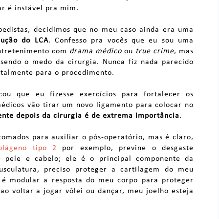
ar é instável pra mim.
opedistas, decidimos que no meu caso ainda era uma
trução do LCA
. Confesso pra vocês que eu sou uma
entretenimento com
drama médico
ou
true crime
, mas
sendo o medo da cirurgia. Nunca fiz nada parecido
ntalmente para o procedimento.
cou que eu fizesse exercícios para fortalecer os
médicos vão tirar um novo ligamento para colocar no
mente depois da cirurgia é de extrema importância
.
mados para auxiliar o pós-operatório, mas é claro,
olágeno tipo 2
por exemplo, previne o desgaste
pele e cabelo; ele é o principal componente da
usculatura, preciso proteger a cartilagem do meu
a é modular a resposta do meu corpo para proteger
 ao voltar a jogar vôlei ou dançar, meu joelho esteja